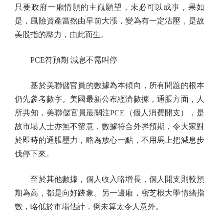
只要政府一廂情願的主觀願望，未必可以成事，果如
是，風險資產當然由早前大漲，變為有一定沽壓，是故
美股指的壓力，由此而生。
PCE符預期 減息不需叫停
基於美聯儲官員的數據為本傾向，所有問題的根本
仍先參考數字。美國最新公布經濟數據，通脹方面，人
所共知，美聯儲官員最關注PCE（個人消費開支），是
故市場人士亦無不留意，數據符合外界預期，令大家對
於即時的通脹壓力，略為放心一點，不用馬上把減息步
伐停下來。
至於其他數據，個人收入略增長，個人開支則較預
期為高，都是向好跡象。另一邊廂，密芝根大學情緒指
數，略低於市場估計，倒未算太令人意外。