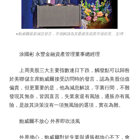
●鮑威爾最新減息發言，市場解讀為其憂慮美就業市場前景。 彭博
涂國彬 永豐金融資產管理董事總經理
上周美股三大主要指數連日下跌，觸發點可以歸咎
於美聯儲主席鮑威爾接受訪問時的發言，認為美股估值
偏貴，但更重要的是，他為減息解說，字裏行間，不難
發現其無奈，皆因直言，失業衰退有風險，通脹亦有風
險，是故其決策沒有一項無風險的選項，實在為難。
鮑威爾不放心 外界即吹淡風
外界擔心，鮑威爾對於失業與通脹都放心不下，會