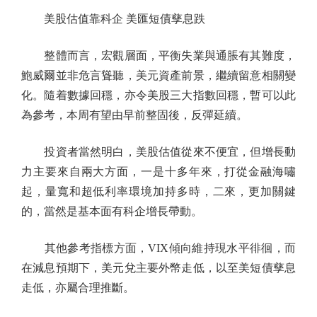
美股估值靠科企 美匯短債孳息跌
整體而言，宏觀層面，平衡失業與通脹有其難度，
鮑威爾並非危言聳聽，美元資產前景，繼續留意相關變
化。隨着數據回穩，亦令美股三大指數回穩，暫可以此
為參考，本周有望由早前整固後，反彈延續。
投資者當然明白，美股估值從來不便宜，但增長動
力主要來自兩大方面，一是十多年來，打從金融海嘯
起，量寬和超低利率環境加持多時，二來，更加關鍵
的，當然是基本面有科企增長帶動。
其他參考指標方面，VIX傾向維持現水平徘徊，而
在減息預期下，美元兌主要外幣走低，以至美短債孳息
走低，亦屬合理推斷。