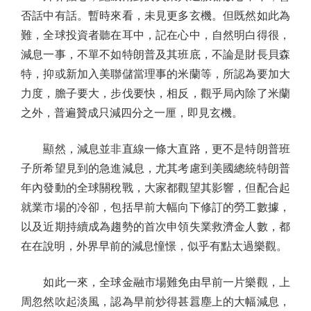
否話中有話。暫時來看，未見更多玄機。但既然如此為
難，全球投資者聽在耳中，記在心中，自然明白得很，
減息一事，不單不如特朗普及其班底，不論是財長貝森
特，抑或新加入美聯儲當理事的米蘭等，所認為要加大
力度，膽子要大，步伐要快，相反，觀乎局內除了米蘭
之外，普遍贊成只減四分之一厘，即見玄機。
顯然，減息並非直線一條大直路，更不是特朗普班
子所希望見到的急進減息，尤其考慮到美國總統特朗普
年內發動的全球關稅戰，大家都觀望其影響，但配合起
就業市場的冷卻，包括早前大幅向下修訂的勞工數據，
以及近期持續成為趨勢的首次申領失業救濟金人數，都
在在說明，外界早前的減息憧憬，似乎有點太過樂觀。
如此一來，全球金融市場難免由早前一片樂觀，上
周忽然吹起淡風，認為早前炒得甚囂塵上的大幅減息，