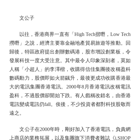
文公子
以往，香港商界一直有「High Tech揩嘢，Low Tech
撈嘢」之說，經濟主要靠金融地產貿易旅遊等推動。回
歸後，特區政府提出創辦數碼港，股市增設創業板，令
發展科技一度大受注意。其中最令人印象深刻者，莫如
人稱「小超人」的李澤楷，收購得信佳集團後改稱盈科
數碼動力，股價即如火箭飊升，最後更成功收購香港最
大的電訊集團香港電訊。2000年8月香港電訊改稱電訊
盈科，不過股價卻開始下跌。有人戲稱改錯名，由香港
電訊變成電訊仍fall。俟後，不少投資者都對科技股敬而
遠之。
文公子在2000年時，剛好加入了香港電訊，負責網
上商店的業務拓展，以及集團旗下消費者雜誌《i.SHOP