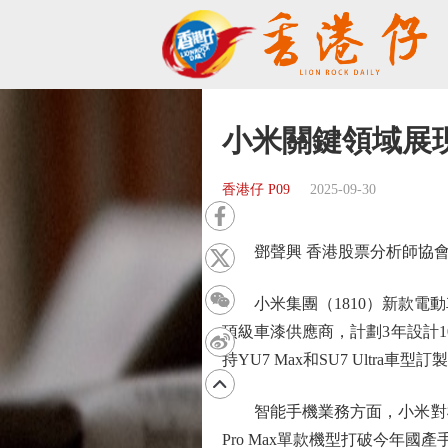
小米關鍵領域展
香港仔 P09
2025-09-30
鄧聲興 香港股票分析師協會
小米集團（1810）新款電動車
頂級車漆供應商，計劃3年設計
持YU7 Max和SU7 Ultr
智能手機業務方面，小米對標蘋果
Pro Max單款機型打破今年