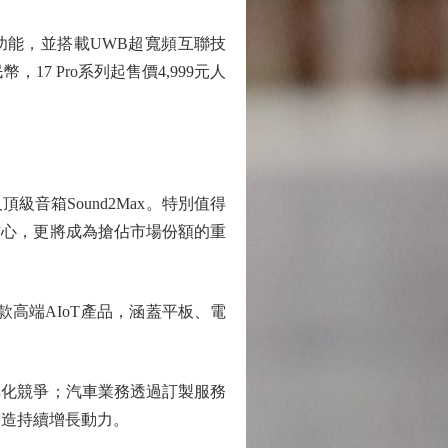
功能，並搭載UWB超寬頻互聯技
7 Pro系列起售價4,999元人
音箱Sound2Max。特別值得
信心，更將成為搶佔市場份額的重
款高端AIoT產品，涵蓋平板、電
化競爭；汽車業務透過訂製服務
創造持續增長動力。