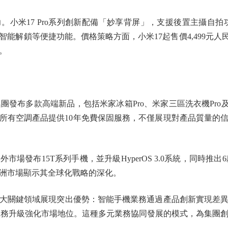
小米17 Pro系列創新配備「妙享背屏」，支援後置主攝自拍
解鎖等便捷功能。價格策略方面，小米17起售價4,499元人民幣，1
。
發布多款高端新品，包括米家冰箱Pro、米家三區洗衣機Pro及頂級
年起所有空調產品提供10年免費保固服務，不僅展現對產品質量的
發布15T系列手機，並升級HyperOS 3.0系統，同時推出6
洲市場顯示其全球化戰略的深化。
關鍵領域展現突出優勢：智能手機業務通過產品創新實現差異
過服務升級強化市場地位。這種多元業務協同發展的模式，為集團