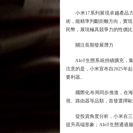
小米17系列展現卓越產品力。
術，能精準判斷距離方向，實現智能
民幣，展現極具競爭力的性價比
關注長期發展潛力
AIoT生態系統持續擴充，集團
注意的是，小米宣布自2025
要利器。
國際化布局同步推進，在海外市場
視、路由器等品類，首發選擇歐
從投資角度分析，小米在三大
提升高端形象；AIoT生態通