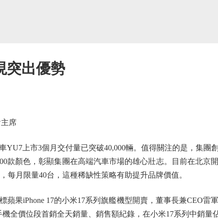
現突出優勢
主席
YU7上市3個月交付量已突破40,000輛。值得關注的是，集
100款顏色，彰顯集團在高端汽車市場的雄心壯志。目前在北京
a車型訂製，每月限量40台，這種稀缺性策略有助提升品牌價值。
iPhone 17的小米17系列旗艦機型開賣，董事長兼CEO雷
國產手機全價位段首銷全天銷量、銷售額紀錄，在小米17系列中銷量佔