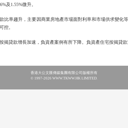
96%及1.55%微升。
比率趨升，主要因商業房地產市場面對利率和市場供求變化等
可控。
貸款增長加速，負資產案例有所下降。負資產住宅按揭貸款宗數由
香港大公文匯傳媒集團有限公司版權所有
© 1997-2026 WWW.TKWW.HK LIMITED.