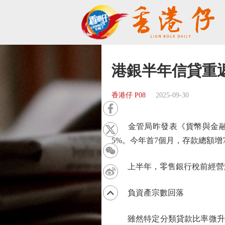
港銀半年信貸重
香港仔 P08
2025-09-30
金管局昨發表《貨幣與金融穩
5%。今年首7個月，存款總額增7.
上半年，零售銀行稅前經營溢利
負資產宗數回落
雖然特定分類貸款比率微升，但