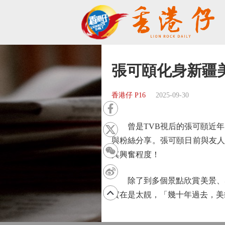
張可頤化身新疆
香港仔 P16
2025-09-30
曾是TVB視后的張可頤近年
與粉絲分享。張可頤日前與友人
其興奮程度！
除了到多個景點欣賞美景、感
實在是太靚，「幾十年過去，美