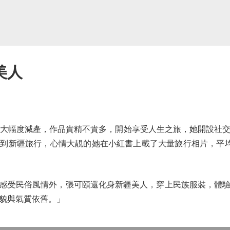
美人
大幅度減產，作品貴精不貴多，開始享受人生之旅，她開設社交
到新疆旅行，心情大靚的她在小紅書上載了大量旅行相片，平均一天
受民俗風情外，張可頤還化身新疆美人，穿上民族服裝，體驗
貌與氣質依舊。」