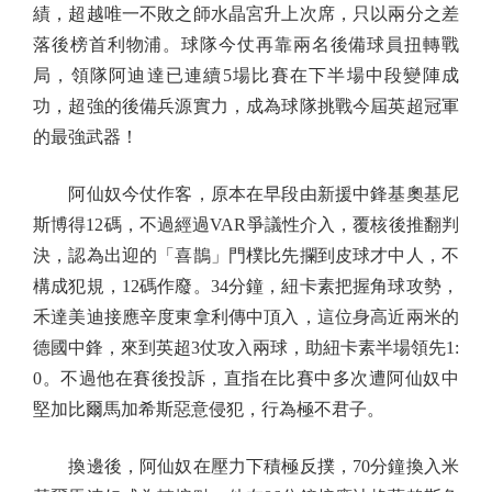
績，超越唯一不敗之師水晶宮升上次席，只以兩分之差
落後榜首利物浦。球隊今仗再靠兩名後備球員扭轉戰
局，領隊阿迪達已連續5場比賽在下半場中段變陣成
功，超強的後備兵源實力，成為球隊挑戰今屆英超冠軍
的最強武器！
阿仙奴今仗作客，原本在早段由新援中鋒基奧基尼
斯博得12碼，不過經過VAR爭議性介入，覆核後推翻判
決，認為出迎的「喜鵲」門樸比先攔到皮球才中人，不
構成犯規，12碼作廢。34分鐘，紐卡素把握角球攻勢，
禾達美迪接應辛度東拿利傳中頂入，這位身高近兩米的
德國中鋒，來到英超3仗攻入兩球，助紐卡素半場領先1:
0。不過他在賽後投訴，直指在比賽中多次遭阿仙奴中
堅加比爾馬加希斯惡意侵犯，行為極不君子。
換邊後，阿仙奴在壓力下積極反撲，70分鐘換入米