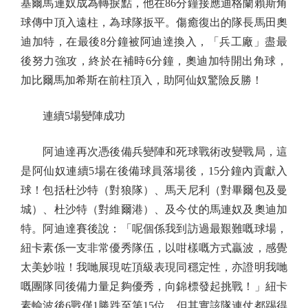
基爾馬連奴成為轉捩點，他在86分鐘接應迪格蘭賴斯角
球傳中頂入遠柱，為球隊扳平。傷癒復出的隊長馬田奧
迪加特，在最後8分鐘被阿迪達換入，「兵工廠」盡最
後努力強攻，終於在補時6分鐘，奧迪加特開出角球，
加比爾馬加希斯在前柱頂入，助阿仙奴驚險反勝！
連續5場變陣成功
阿迪達再次憑後備兵變陣和死球戰術改變戰局，這
是阿仙奴連續5場在後備球員落場後，15分鐘內貢獻入
球！包括杜沙特（對狼隊）、馬天尼利（對畢爾包及曼
城）、杜沙特（對維爾港）、及今仗的馬連奴及奧迪加
特。阿迪達賽後說：「呢個係我到訪過最艱難嘅球場，
紐卡素係一支非常優秀隊伍，以咁樣嘅方式贏波，感覺
太美妙啦！我哋展現咗頂級表現同穩定性，亦證明我哋
嘅團隊同後備力量足夠優秀，向錦標發起挑戰！」紐卡
素輸波後6戰僅1勝跌至第15位，但其實該隊連仗都踢得