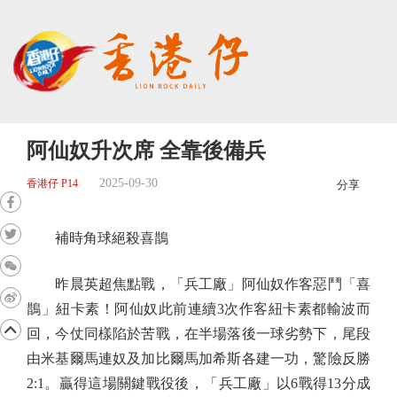
阿仙奴升次席 全靠後備兵
2025-09-30
香港仔 P14
分享
補時角球絕殺喜鵲
昨晨英超焦點戰，「兵工廠」阿仙奴作客惡鬥「喜
鵲」紐卡素！阿仙奴此前連續3次作客紐卡素都輸波而
回，今仗同樣陷於苦戰，在半場落後一球劣勢下，尾段
由米基爾馬連奴及加比爾馬加希斯各建一功，驚險反勝
2:1。贏得這場關鍵戰役後，「兵工廠」以6戰得13分成