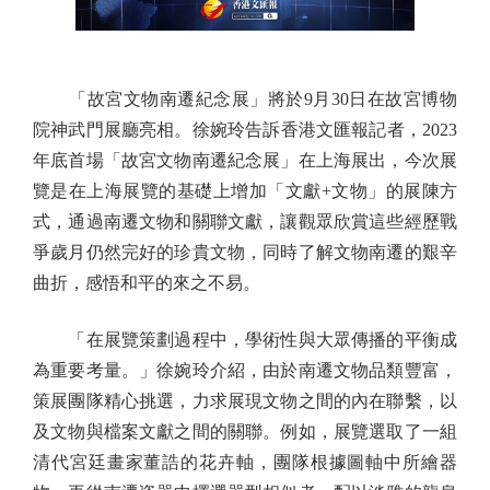
「故宮文物南遷紀念展」將於9月30日在故宮博物
院神武門展廳亮相。徐婉玲告訴香港文匯報記者，2023
年底首場「故宮文物南遷紀念展」在上海展出，今次展
覽是在上海展覽的基礎上增加「文獻+文物」的展陳方
式，通過南遷文物和關聯文獻，讓觀眾欣賞這些經歷戰
爭歲月仍然完好的珍貴文物，同時了解文物南遷的艱辛
曲折，感悟和平的來之不易。
「在展覽策劃過程中，學術性與大眾傳播的平衡成
為重要考量。」徐婉玲介紹，由於南遷文物品類豐富，
策展團隊精心挑選，力求展現文物之間的內在聯繫，以
及文物與檔案文獻之間的關聯。例如，展覽選取了一組
清代宮廷畫家董誥的花卉軸，團隊根據圖軸中所繪器