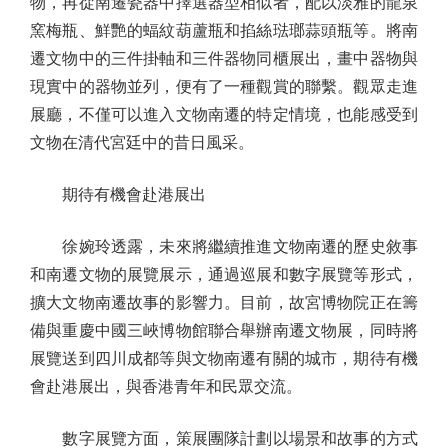
物，再從南遷瓷器中擇選器型相似者，配以淡雅的龍泉
窯梅瓶、鮮艷的蝠紋葫蘆瓶和掐絲琺瑯蒜頭瓶等。將南
遷文物中的三件掛軸和三件器物同櫃展出，畫中器物與
現實中的器物並列，便有了一種觀賞的聯繫。觀眾走進
展廳，不僅可以進入文物南遷的特定情境，也能感受到
文物在清代宮廷中的昔日風采。
期待有機會赴港展出
徐婉玲透露，未來將繼續推進文物南遷的歷史敘事
和南遷文物的展覽展示，通過巡展和數字展覽等形式，
擴大文物南遷故事的影響力。目前，故宮博物院正在籌
備與重慶中國三峽博物館聯合舉辦南遷文物展，同時將
展覽送到四川成都等與文物南遷有關的城市，期待有機
會赴港展出，與香港青年和民眾交流。
數字展覽方面，策展團隊計劃以場景和故事的方式