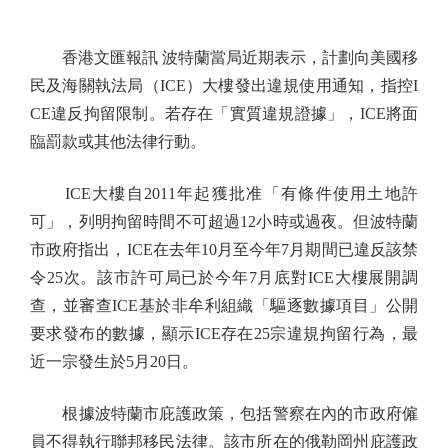
香港文匯報訊 波特蘭當局近期表示，計劃向美國移
民及海關執法局（ICE）大樓發出違規使用通知，指控I
CE違反拘留限制。若存在「實質違規證據」，ICE將面
臨罰款或其他法律行動。
ICE大樓自2011年起獲批准「有條件使用土地許
可」，列明拘留時間不可超過12小時或過夜。但波特蘭
市政府指出，ICE在去年10月至今年7月期間已違反該禁
令25次。該市許可局已於今年7月底對ICE大樓展開調
查，並審查ICE基於非牟利組織「驅逐數據項目」公開
要求發布的數據，顯示ICE存在25宗違規拘留行為，最
近一宗發生於5月20日。
根據波特蘭市庇護政策，包括警察在內的市政府僱
員不得執行聯邦移民法律。該市所在的俄勒岡州庇護政