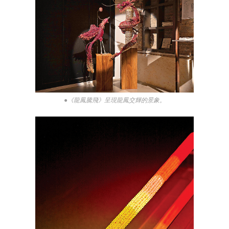
●《龍鳳騰飛》呈現龍鳳交輝的景象。