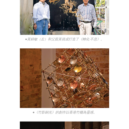
●黃錦敏（左）和父親黃就成打造了《轉化·不息》。
●《竹影銅光》的創作以香港竹棚為靈感。