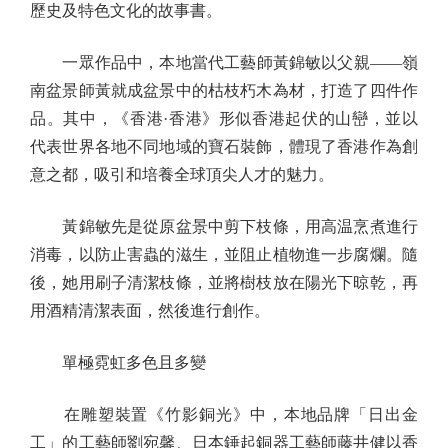
歷史及特色文化的故事書。
一眾作品中，本地當代工藝師黃錦敏以父親——嶺
南盆景師黃就成盆景中的枯枝朽木為材，打造了四件作
品。其中，《香港·香港》形似香港起伏的山巒，並以
代表世界各地不同地域的寶石裝飾，體現了香港作為創
意之都，吸引和培養全球頂尖人才的魅力。
黃錦敏先是從原盆景中剪下枝條，用高温烹煮進行
消毒，以防止害蟲的滋生，並阻止植物進一步腐爛。隨
後，她用刷子清潔枝條，並將樹枝放在陽光下晾乾，再
用酒精清潔表面，然後進行創作。
單極霓虹多色且多變
在雕塑裝置《竹影銅光》中，本地品牌「日出金
工」的工藝師劉宛馨、日本錘起銅器工藝師藤井健以香