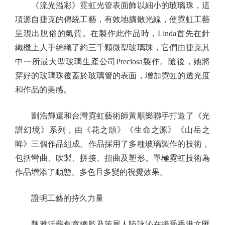
《流光溢彩》霓虹光管表面飾以細小的玻璃珠，這
項源自捷克的傳統工藝，有效地擴散光線，使霓虹工藝
呈現出脫俗的氣質。在製作此作品時，Linda首先在針
織機上人手編織了約三千顆微型玻璃珠，它們由捷克其
中一所最大型玻璃生產公司Preciosa製作。隨後，她將
穿好的玻璃珠覆蓋於玻璃管的表面，增加霓虹的透光度
和作品的美感。
劉浩輝還和台灣霓虹藝術師黃順樂聯手打造了《光
譜幻境》系列，由《花之頌》《生命之源》《山岳之
眸》三個作品組成。作品採用了多種玻璃製作的技術，
包括彎曲、吹製、拼接、扭曲及塑形。單極霓虹技術為
作品增添了動態、多色且多變的視覺效果。
證明工藝的持久力量
飄雅活藝創意總監及策展人陸詠沁在接受香港文匯