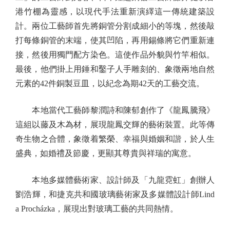
港竹棚為靈感，以現代手法重新演繹這一傳統建築設
計。兩位工藝師首先將銅管分割成細小的等塊，然後敲
打每條銅管的末端，使其凹陷，再用錫條將它們重新連
接，然後用獨門配方染色。這使作品外貌與竹竿相似。
最後，他們掛上用錘和鑿子人手雕刻的、象徵兩地自然
元素的42件銅製豆皿，以紀念為期42天的工藝交流。
本地當代工藝師黎潤詩和陳郁創作了《龍鳳騰飛》
這組以藤及木為材，展現龍鳳交輝的藝術裝置。此等傳
奇生物之合體，象徵着繁榮、幸福與婚姻和諧，於人生
盛典，如婚禮及節慶，更顯其尊貴與祥瑞的寓意。
本地多媒體藝術家、設計師及「九龍霓虹」創辦人
劉浩輝，和捷克共和國玻璃藝術家及多媒體設計師Lind
a Procházka，展現出對玻璃工藝的共同熱情。