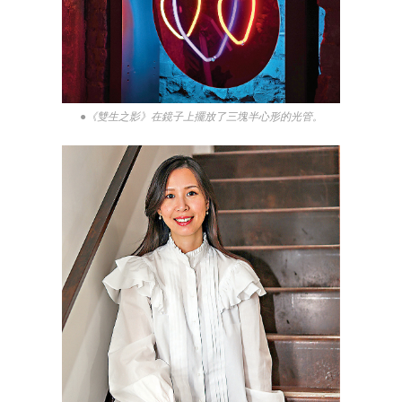
●《雙生之影》在鏡子上擺放了三塊半心形的光管。