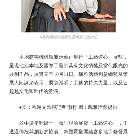
●飄雅活藝創意總監及策展人陸詠沁
本地慈善機構飄雅活藝正舉行「工藝連心」展覧，
呈現七組本地及國際工藝師具有文化情愫及當代眼光的
共創作品，展覽直至10月11日。飄雅活藝創意總監及策
展人陸詠沁表示，展覧證明了工藝的持久力量，以及它
超越文化和世代的意涵。
●文：香港文匯報記者 雨竹 圖：飄雅活藝提供
於中環卑利街十一號呈現的展覽「工藝連心」，正
透過傳統與創新的協奏，為觀眾翻開蘊含多地工藝發展