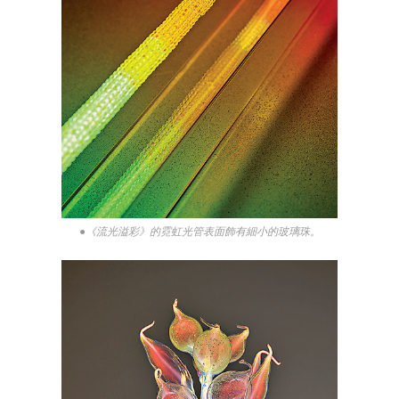
●《流光溢彩》的霓虹光管表面飾有細小的玻璃珠。