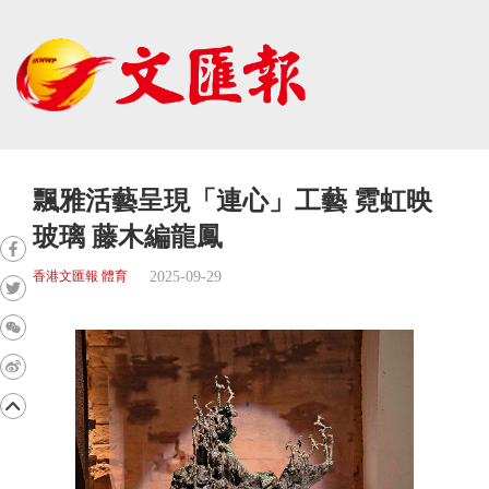
飄雅活藝呈現「連心」工藝 霓虹映
玻璃 藤木編龍鳳
2025-09-29
香港文匯報 體育