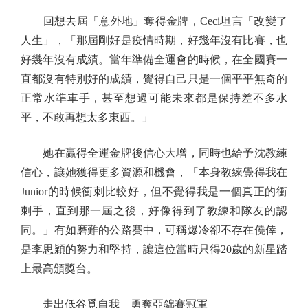
回想去屆「意外地」奪得金牌，Ceci坦言「改變了
人生」，「那屆剛好是疫情時期，好幾年沒有比賽，也
好幾年沒有成績。當年準備全運會的時候，在全國賽一
直都沒有特別好的成績，覺得自己只是一個平平無奇的
正常水準車手，甚至想過可能未來都是保持差不多水
平，不敢再想太多東西。」
她在贏得全運金牌後信心大增，同時也給予沈教練
信心，讓她獲得更多資源和機會，「本身教練覺得我在
Junior的時候衝刺比較好，但不覺得我是一個真正的衝
刺手，直到那一屆之後，好像得到了教練和隊友的認
同。」有如磨難的公路賽中，可稱爆冷卻不存在僥倖，
是李思穎的努力和堅持，讓這位當時只得20歲的新星踏
上最高頒獎台。
走出低谷覓自我 勇奪亞錦賽冠軍