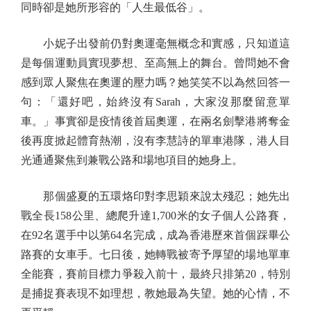
同時卻是她所形容的「人生最低谷」。
小妮子出發前仍對奧運毫無概念和實感，只知道這
是每個運動員實現夢想、至高無上的舞台。曾問她不會
感到眾人聚焦在奧運的壓力嗎？她笑笑不以為然回答一
句：「還好吧，始終沒有Sarah，大家沒那麼留意單
車。」事實卻是疫情後首屆奧運，在兩名劍擊港將奪金
後再度掀起體育熱潮，沒有李慧詩的單車港隊，港人目
光通通聚焦到兼戰公路和場地項目的她身上。
那個盛夏的五環烙印對李思穎來說太殘忍；她先出
戰全長158公里、總爬升達1,700米的女子個人公路賽，
在92名選手中以第64名完成，成為香港歷來首個踩畢公
路賽的女車手。七日後，她轉戰被寄予厚望的場地單車
全能賽，賽前目標力爭殺入前十，最終只排第20，特別
是捕捉賽表現不如理想，教她最為失望。她的心情，不