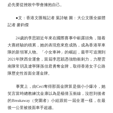
必先要從挫敗中學會擁抱自己。
●文：香港文匯報記者 葉詩敏 圖：大公文匯全媒體
記者 麥鈞傑
24歲的李思穎近年來在國際賽事中嶄露頭角，隨着
大賽經驗的積累，她的表現愈來愈成熟，成為香港單車
隊的新領軍人物。「小女車神」的崛起，最早可追溯到
2021年陝西全運會，當屆李思穎憑強勁衝刺力，力壓雲
南隊常玥及遼寧隊孫佳君勇奪金牌，取得香港女子公路
隊歷史性首面全運金牌。
事實上，由Ceci奪得那面金牌算是個小小爆冷，她
笑言當時總教練沈金康以為是楊倩玉衝線，沒想到後者
的Breakaway（突圍者）小組跟前一屆全運一樣，在最
後一公里被後面車手超越。