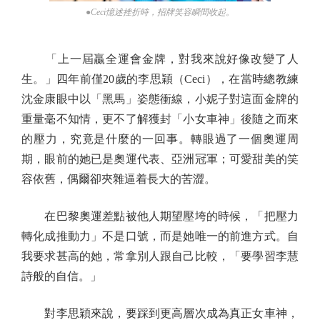
●Ceci憶述挫折時，招牌笑容瞬間收起。
「上一屆贏全運會金牌，對我來說好像改變了人
生。」四年前僅20歲的李思穎（Ceci），在當時總教練
沈金康眼中以「黑馬」姿態衝線，小妮子對這面金牌的
重量毫不知情，更不了解獲封「小女車神」後隨之而來
的壓力，究竟是什麼的一回事。轉眼過了一個奧運周
期，眼前的她已是奧運代表、亞洲冠軍；可愛甜美的笑
容依舊，偶爾卻夾雜逼着長大的苦澀。
在巴黎奧運差點被他人期望壓垮的時候，「把壓力
轉化成推動力」不是口號，而是她唯一的前進方式。自
我要求甚高的她，常拿別人跟自己比較，「要學習李慧
詩般的自信。」
對李思穎來說，要踩到更高層次成為真正女車神，