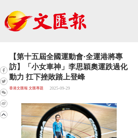
【第十五屆全國運動會·全運港將專
訪】「小女車神」李思穎奧運跌過化
動力 扛下挫敗踏上登峰
2025-09-29
香港文匯報 文匯專題