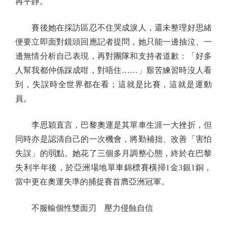
再平靜。
賽後她在採訪區忍不住哭成淚人，還未整理好思緒
便要立即面對鏡頭回應記者提問，她只能一邊抽泣、一
邊無情分析自己表現，再對團隊和支持者道歉：「好多
人幫我都仲係踩成咁，對唔住……」艱苦練習時沒人看
到，失誤時全世界都在看；這就是比賽，這就是運動
員。
李思穎直言，巴黎奧運是其單車生涯一大挫折，但
同時亦是認清自己的一次機會，將勤補拙、改善「害怕
失誤」的弱點。她花了三個多月調整心態，終於在巴黎
失利半年後，於亞洲場地單車錦標賽橫掃1金3銀1銅，
當中更在奧運失準的捕捉賽首膺亞洲冠軍。
不服輸個性雙面刃 壓力侵蝕自信