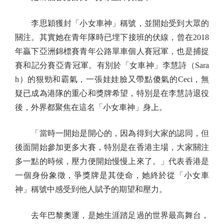
李思穎獲封「小女車神」稱號，並開始受到大眾的
關注。其實她在青年隊時已埋下接班的伏線，曾在2018
年贏下亞洲錦標賽青年公路單車個人賽冠軍，也是捕捉
賽和記分賽亞青冠軍。有別於「女車神」李慧詩（Sara
h）的狠勁和霸氣，一張娃娃臉又帶點傻氣的Ceci，無
疑已成為港隊的重心和獎牌希望，特別是在李慧詩退役
後，外界都聚焦在這名「小女車神」身上。
「當時一開始是開心的，因為得到大家的認同，但
後面開始參加更多大賽，特別是在香港主場，大家關注
多一點的時候，壓力便開始慢慢上來了。」代表香港是
一個身份象徵，爭獎牌是其使命，她終於從「小女車
神」稱號中感受到他人賦予的期望和壓力。
去年巴黎奧運，是她生涯踏足過的世界最高舞台，