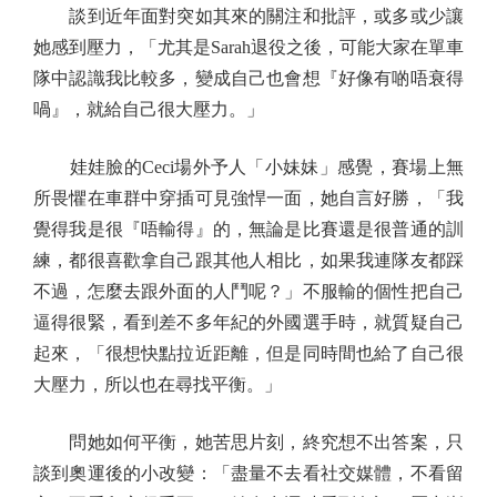
談到近年面對突如其來的關注和批評，或多或少讓
她感到壓力，「尤其是Sarah退役之後，可能大家在單車
隊中認識我比較多，變成自己也會想『好像有啲唔衰得
喎』，就給自己很大壓力。」
娃娃臉的Ceci場外予人「小妹妹」感覺，賽場上無
所畏懼在車群中穿插可見強悍一面，她自言好勝，「我
覺得我是很『唔輸得』的，無論是比賽還是很普通的訓
練，都很喜歡拿自己跟其他人相比，如果我連隊友都踩
不過，怎麼去跟外面的人鬥呢？」不服輸的個性把自己
逼得很緊，看到差不多年紀的外國選手時，就質疑自己
起來，「很想快點拉近距離，但是同時間也給了自己很
大壓力，所以也在尋找平衡。」
問她如何平衡，她苦思片刻，終究想不出答案，只
談到奧運後的小改變：「盡量不去看社交媒體，不看留