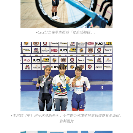
●Ceci坦言在單車面前「從來唔輸得」。
●李思穎（中）用汗水洗刷失落，今年在亞洲場地單車錦標賽奪金而回。
資料圖片