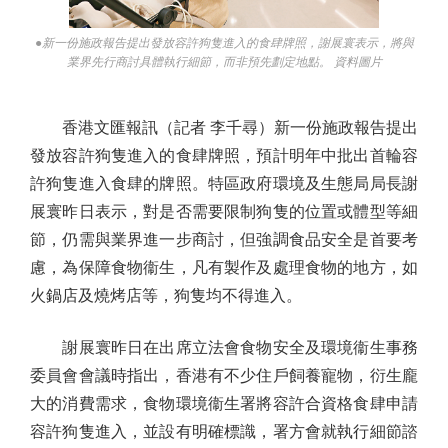
●新一份施政報告提出發放容許狗隻進入的食肆牌照，謝展寰表示，將與
業界先行商討具體執行細節，而非預先劃定地點。 資料圖片
香港文匯報訊（記者 李千尋）新一份施政報告提出
發放容許狗隻進入的食肆牌照，預計明年中批出首輪容
許狗隻進入食肆的牌照。特區政府環境及生態局局長謝
展寰昨日表示，對是否需要限制狗隻的位置或體型等細
節，仍需與業界進一步商討，但強調食品安全是首要考
慮，為保障食物衞生，凡有製作及處理食物的地方，如
火鍋店及燒烤店等，狗隻均不得進入。
謝展寰昨日在出席立法會食物安全及環境衞生事務
委員會會議時指出，香港有不少住戶飼養寵物，衍生龐
大的消費需求，食物環境衞生署將容許合資格食肆申請
容許狗隻進入，並設有明確標識，署方會就執行細節諮