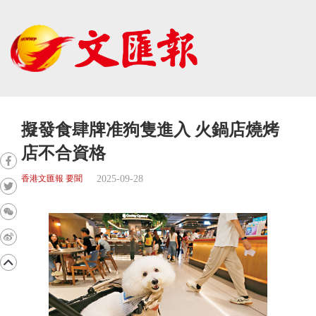
擬發食肆牌准狗隻進入 火鍋店燒烤
店不合資格
2025-09-28
香港文匯報 要聞