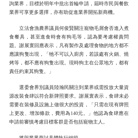
詢業界，目標於明年中批出首輪申請，屆時市民與餐飲
業界可享更多選擇，亦有助促進業界開拓新商機。
立法會漁農界議員何俊賢關注寵物毛屑會否進入煮
食餐具，甚至進食時會有狗毛等，認為要考慮權責問
題。謝展寰回應表示，凡有製作及處理食物的地方都不
應讓狗隻出現，「牠不可以入廚房，若該處有火鍋、燒
烤等，都不應有狗隻出現。現時狗主在公眾地方，都有
責任約束其狗隻。」
選委會界別議員陸瀚民關注到業界或需投放大量資
源改裝食肆以符合新牌照要求。謝展寰表示，食肆未必
需要在裝修及設施上做很大的投資，「只需在現有牌照
上更改、增加條款，費用為140元。」他認為食肆應在
申請前審慎考慮目標客群是否包括寵物主人。
將與業界商討具體執行細節