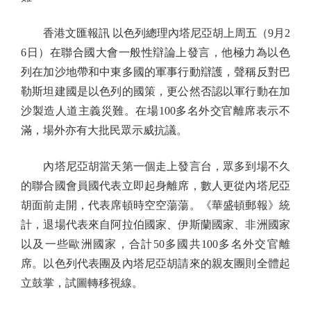
香港文匯報訊 以色列總理內塔尼亞胡上周五（9月2
6日）在聯合國大會一般性辯論上發言，他極力為以色
列在加沙地帶和中東多國的軍事行動辯護，聲稱反對巴
勒斯坦建國是以色列的國策，更公然否認以軍行動在加
沙製造人道主義災難。在場100多名外交官離席表示不
滿，場外亦有大批民眾示威抗議。
內塔尼亞胡當天第一個走上發言台，眾多到場不久
的聯合國會員國代表立即起身離席，數人更從內塔尼亞
胡面前走開，代表席頓時空空蕩蕩。《華盛頓郵報》統
計，退場代表來自阿拉伯國家、伊斯蘭國家、非洲國家
以及一些歐洲國家，合計50多國共100多名外交官離
席。以色列代表團及內塔尼亞胡請來的親友團則全體起
立鼓掌，試圖轉移視線。