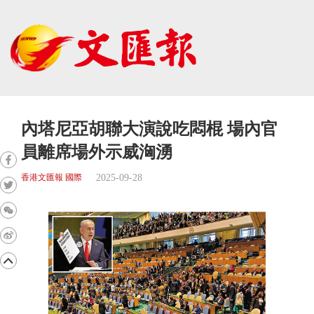
內塔尼亞胡聯大演說吃悶棍 場內官
員離席場外示威洶湧
2025-09-28
香港文匯報 國際