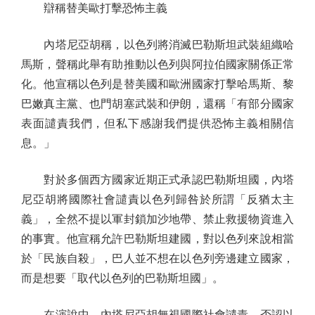
辯稱替美歐打擊恐怖主義
內塔尼亞胡稱，以色列將消滅巴勒斯坦武裝組織哈
馬斯，聲稱此舉有助推動以色列與阿拉伯國家關係正常
化。他宣稱以色列是替美國和歐洲國家打擊哈馬斯、黎
巴嫩真主黨、也門胡塞武裝和伊朗，還稱「有部分國家
表面譴責我們，但私下感謝我們提供恐怖主義相關信
息。」
對於多個西方國家近期正式承認巴勒斯坦國，內塔
尼亞胡將國際社會譴責以色列歸咎於所謂「反猶太主
義」，全然不提以軍封鎖加沙地帶、禁止救援物資進入
的事實。他宣稱允許巴勒斯坦建國，對以色列來說相當
於「民族自殺」，巴人並不想在以色列旁邊建立國家，
而是想要「取代以色列的巴勒斯坦國」。
在演說中，內塔尼亞胡無視國際社會譴責，否認以