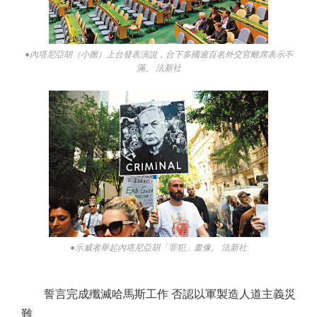
●內塔尼亞胡（小圖）上台發表演說，台下多國逾百名外交官離席表示不
滿。 法新社
●示威者舉起內塔尼亞胡「罪犯」畫像。 法新社
誓言完成殲滅哈馬斯工作 否認以軍製造人道主義災
難