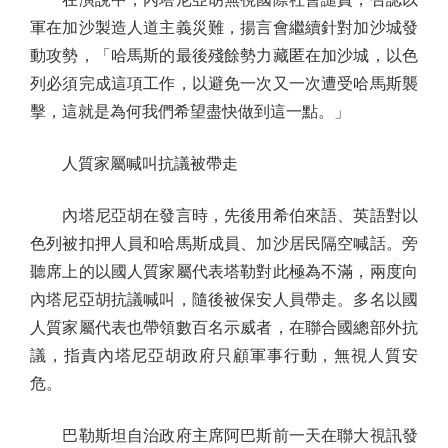
軍在加沙製造人道主義災難，揚言會繼續針對加沙城發
動攻勢，「哈馬斯的最後殘餘勢力藏匿在加沙城，以色
列必須完成這項工作，以避免一次又一次遭受哈馬斯襲
擊，這就是為何我們希望盡快做到這一點。」
人質家屬喊叫抗議被帶走
內塔尼亞胡在發言時，先後用希伯來語、英語對以
色列被扣押人員和哈馬斯成員、加沙居民隔空喊話。旁
聽席上的以國人質家屬代表塔勒對此極為不滿，兩度向
內塔尼亞胡抗議喊叫，隨後被保安人員帶走。多名以國
人質家屬代表也帶領數百名示威者，在聯合國總部外抗
議，指責內塔尼亞胡政府只顧軍事行動，無視人質安
危。
巴勒斯坦自治政府主席阿巴斯前一天在聯大視訊發