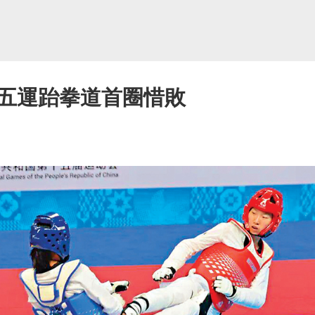
五運跆拳道首圈惜敗