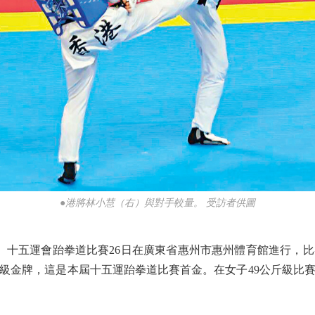
●港將林小慧（右）與對手較量。 受訪者供圖
十五運會跆拳道比賽26日在廣東省惠州市惠州體育館進行，比賽
斤級金牌，這是本屆十五運跆拳道比賽首金。在女子49公斤級比