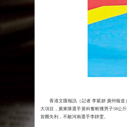
香港文匯報訊（記者 李紫妍 廣州報道）
大項目，廣東隊選手黃科奮斬獲男子58公
首圈失利，不敵河南選手李靜雯。