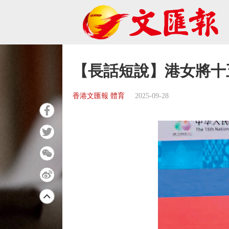
【長話短說】港女將十
香港文匯報 體育
2025-09-28