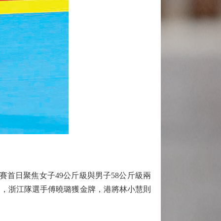
首日聚焦女子49公斤級與男子58公斤級兩
賽，浙江隊選手傅曉璐獲金牌，港將林小慧則