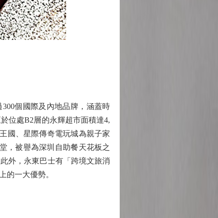
00個國際及內地品牌，涵蓋時
位處B2層的永輝超市面積達4,
樂王國、星際傳奇電玩城為親子家
飯堂，被譽為深圳自助餐天花板之
。此外，永東巴士有「跨境文旅消
上的一大優勢。