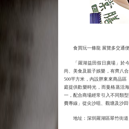
食買玩一條龍 展覽多交通
「羅湖益田假日廣場」於今年
尚、美食及親子娛樂，有齊八合
500平方米，內設胖東來商品
庭提供歡樂時光，而曼格蒸活海
一，配合商場經常引入不同類型
費專線」從尖沙咀、觀塘及沙田
地址：深圳羅湖區翠竹街道