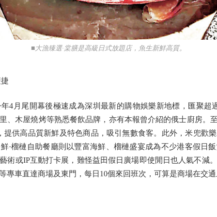
■大漁臻選·棠膳是高級日式放題店，魚生新鮮高質。
便捷
4月尾開幕後極速成為深圳最新的購物娛樂新地標，匯聚超過3
里、木屋燒烤等熟悉餐飲品牌，亦有本報曾介紹的俄士廚房。至於
區，提供高品質新鮮及特色商品，吸引無數食客。此外，米兜歡
鮮·榴槤自助餐廳則以豐富海鮮、榴槤盛宴成為不少港客假日
藝術或IP互動打卡展，難怪益田假日廣場即使閒日也人氣不減
等專車直達商場及東門，每日10個來回班次，可算是商場在交通