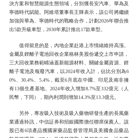
決方案和智慧能源生態領域，分別獲長安汽車、華為及
寧德時代賦能。阿維塔董事長王輝表示，該公司將繼續
加強與華為、寧德時代的戰略合作，計劃2026年聯合推
出5款升級車型，2030年累計推出17款車型。
值得留意的是，內地企業赴港上市情緒維持高漲。
金屬及鋰離子電池回收企業格林美股份遞交上市申請，
三大回收業務範疇涵蓋新能源材料、關鍵金屬資源、鋰
離子電池及報廢汽車，以2024年收入計，佔比分別為6
0%、30.4%、5.4%，截至6月底在中國、印尼及南非擁
有13個生產基地。2024年收入增加8.7%至332億元（人
民幣，下同），期內利潤則增加14.3%至13.3億元。
另外，專攻吸入技術及吸入藥物研發生產的長風藥
業通過聆訊，中信証券和招銀國際擔任聯席保薦人。該
股已有6項產品獲國家藥品監督管理局及美國食品藥品