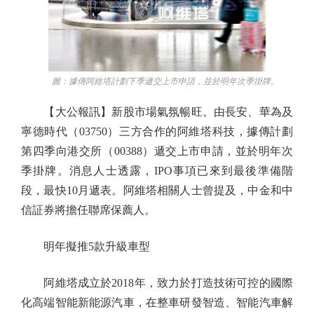
圖：據傳阿維塔計劃下季遞交上市申請，並於明年次季掛牌。
【大公報訊】新股市場氣氛暢旺。由長安、華為及
寧德時代（03750）三方合作的阿維塔科技，據傳計劃
第四季向港交所（00388）遞交上市申請，並於明年次
季掛牌。消息人士透露，IPO事項已來到最後準備階
段，最快10月遞表。阿維塔相關人士曾提及，中金和中
信証券將擔任聯席保薦人。
明年擬推5款升級車型
阿維塔成立於2018年，致力於打造技術可控的國際
化高端智能新能源汽車，在整車研發智造、智能汽車解