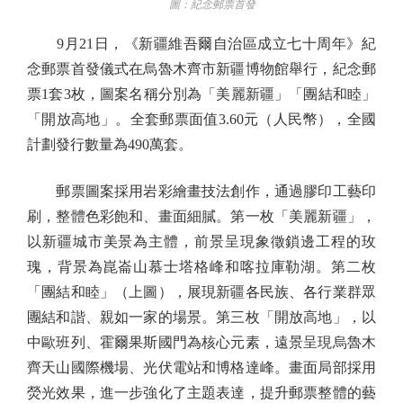
圖：紀念郵票首發
9月21日，《新疆維吾爾自治區成立七十周年》紀
念郵票首發儀式在烏魯木齊市新疆博物館舉行，紀念郵
票1套3枚，圖案名稱分別為「美麗新疆」「團結和睦」
「開放高地」。全套郵票面值3.60元（人民幣），全國
計劃發行數量為490萬套。
郵票圖案採用岩彩繪畫技法創作，通過膠印工藝印
刷，整體色彩飽和、畫面細膩。第一枚「美麗新疆」，
以新疆城市美景為主體，前景呈現象徵鎖邊工程的玫
瑰，背景為崑崙山慕士塔格峰和喀拉庫勒湖。第二枚
「團結和睦」（上圖），展現新疆各民族、各行業群眾
團結和諧、親如一家的場景。第三枚「開放高地」，以
中歐班列、霍爾果斯國門為核心元素，遠景呈現烏魯木
齊天山國際機場、光伏電站和博格達峰。畫面局部採用
熒光效果，進一步強化了主題表達，提升郵票整體的藝