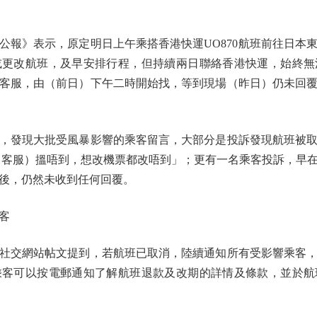
》表示，原定明日上午乘搭香港快運UO870航班前往日本
或更改航班，及早安排行程，但持續兩日聯絡香港快運，始終無
客服，由（前日）下午二時開始找，等到現場（昨日）仍未回
發現大批受風暴影響的乘客留言，大部分是投訴發現航班被取
（客服）搵唔到，想改機票都改唔到」；更有一名乘客投訴，早在
後，仍然未收到任何回覆。
客
交網站帖文提到，若航班已取消，陸續通知所有受影響乘客，
乘客可以按電郵通知了解航班退款及改期的詳情及條款，並於航