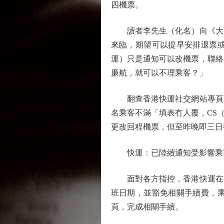
四機票。
讀者李先生（化名）向《大公報
來臨，期望可以提早安排退票
運）只是通知可以改機票，聯絡
廉航，就可以不理乘客？」
翻查香港快運社交網站專頁，
名乘客不滿「填表冇人覆，CS
更改回程機票，但至昨晚即三日
快運：已陸續通知受影響乘
面對各方指控，香港快運在社
班日期，並豁免相關手續費，
頁，完成相關手續。