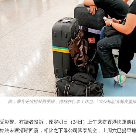
圖：乘客等候辦登機手續，倦極在行李上休息。\大公報記者林良堅
影響。有讀者投訴，原定明日（24日）上午乘搭香港快運前往
始終未獲清晰回覆，相比之下母公司國泰航空，上周六已提早