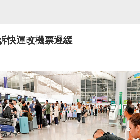
投訴快運改機票遲緩