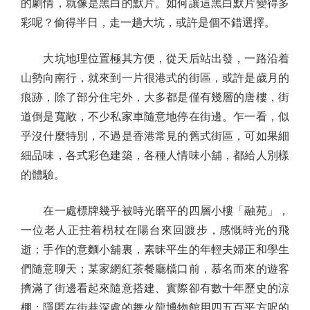
的劇情，就像是黑白的默片。如何讓這黑白默片變得多
彩呢？偷得半日，走一趟大坑，或許是個不錯選擇。
大坑地理位置極其方便，從天后站出發，一路沿着
山勢向南行，就來到一片很港式的街區，或許是歲月的
痕跡，除了部分住宅外，大多都是僅有幾層的唐樓，街
道倒是寬敞，不少私家車隨意地停在街邊。乍一看，似
乎沒什麼特別，不過是香港常見的舊式街區，可如果細
細品味，各式彩色建築，各種人情味小舖，都給人別樣
的體驗。
在一處標牌幾乎被時光磨平的四層小樓「融苑」，
一位老人正拄着枴杖在陽台來回踱步，感慨時光的飛
逝；手作的意麵小舖裏，素昧平生的年輕夫婦正和學生
們隨意聊天；某家網紅茶餐廳檔口前，慕名而來的遊客
擠滿了街邊看起來隨意搭建、實際卻有數十年歷史的涼
棚；隱匿在街巷深處的舞火龍博物館用四五百平方呎的