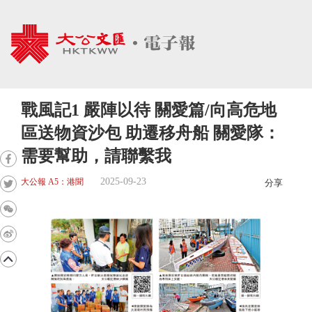
戰風記1 嚴陣以待 關愛篇/向高危地
區送物資沙包 助遷移舟船 關愛隊：
需要幫助，請聯繫我
2025-09-23
大公報 A5：港聞
分享