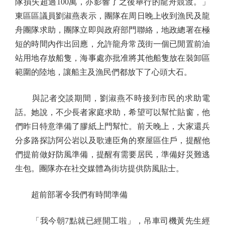
隊損失超過100萬，亦影響了之後舉行的龍舟競渡。」
東區區議員劉淑燕表示，團隊在周日晚上收到漁民及龍
舟團隊求助，團隊立即與政府部門聯絡，地政總署在極
短的時間內作出回應，允許龍舟常茂街一個已閒置前油
站用地存放船隻，海事處亦批准將其他船隻放在裝卸區
範圍的陸地，讓船主及漁民們都放下了心頭大石。
與記者交談期間，劉淑燕不時接到市民的求助電
話。她說，不少長者家庭求助，希望可以幫忙貼窗，他
們昨日特意準備了膠紙上門幫忙。前天晚上，大家還兵
分多路探訪阿公岩以及歌連臣角的寮屋區住戶，提醒他
們提前做好防風準備，提醒有需要居民，準備好災難逃
生包。團隊亦在社交媒體為街坊提供防風貼士。
超前部署令我們有時間準備
「我今朝7點就已經開工啦」，吊車司機黃先生經