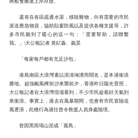
將船隻搬運上岸存放。
還有在各區疏通水渠，移除雜物，向有需要的市民
派送應急物資，協助貼窗防風以及提供各種支援等，許
多市民聽到了暖心的這一句：「需要幫助，請聯繫
我。」\大公報記者 黃釔淼、義昊
「每家每戶都有充足沙包」
港島南區大浪灣素以浪濤洶湧而聞名，是本港衝浪
勝地。超強颱風樺加沙來襲前夕，香港昨日陽光普照，
大公報記者在大浪灣現場看到，不少市民趁着好天氣到
來衝浪。事實上，過去在風暴期間，也會有市民冒險追
風逐浪，此種行為過往曾令救援人員身處險境。
曾因黑雨塌山泥成「孤島」