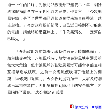
過一上午的忙碌，先後將26艘龍舟或船隻吊上岸，剩餘
約10艘預計會在三至四小時內完成。他直言：「今次颱
風好勁，甚至全世界都已經知道會從南海直衝香港，越
走越強。」今次政府提前部署，自己近日接到不少船東
的電話，請他將船吊至岸上，「作為柴灣友，一定幫自
己區先！」
「多虧政府超前部署，讓我們有充足時間準備」，
船主陳先生說，八號風球時，船隻泊在避風塘中通常並
無太大危險，但十號風球的強勁風暴潮可能會令船隻相
互撞擊造成破壞。之前一次颱風便吹壞了他船上的棚
架，維修費用近萬元。今次收到提前預告，大家及時聯
絡吊車司機幫忙，將船隻移動到陸地上的安全地方，將
風險降至最低。\大公報記者 義昊
讀大公報PDF版面