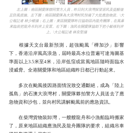
左上圖：南區關愛隊聯同警方人員，昨日到大浪灣探望居民及提醒做
足防風措施。左下圖：南區關愛隊為大浪灣村民預備了大批應急物資。\大
公報記者 林少權攝；右上圖：東區關愛隊昨日協助區內龍舟團隊，在風暴
來臨前把龍舟吊到岸上安置。右下圖：漁民在關愛隊協助下把小艇移到岸
上。\大公報記者 林良堅攝
根據天文台最新預測，超強颱風「樺加沙」影響
下，香港沿岸風高浪急，屆時最高水位普遍可達海圖基
準面以上3.5米至4米，沿岸低窪或當風地區隨時面臨水
浸威脅。全港關愛隊和地區組織昨日都已行動起來。
多次在颱風後因路面情況致交通斷絕，成為「陸上
孤島」的石澳大浪灣村，關愛隊夥拍警方人員送去了應
急物資和沙包，並向村民講解颱風前的應急資訊。
在柴灣貨物裝卸灣，一艘艘龍舟和小漁船臨時搬家
了，原來地區組織應漁民及龍舟團隊的要求，組織吊車