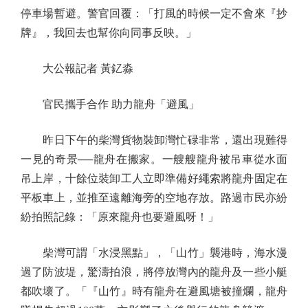
停車場暫避。警官回覆：「打風的時候一定不會來『抄
牌』，我回去也幫你向同事反映。」
大公報記者 黃釔淼
官民攜手合作 助力龍舟「避風」
昨日下午的柴灣貨物裝卸灣忙碌非常，還出現難得
一見的奇景──龍舟在搬家。一艘艘龍舟被吊車從水面
吊上岸，十餘位裝卸工人立即準備好繩索將龍舟固定在
平板車上，並推至遠離海旁的空地存放。路過市民亦紛
紛拍照記錄：「原來龍舟也要避風呀！」
柴灣可謂「水浸黑點」，「山竹」襲港時，海水漫
過了防波堤，驚濤拍浪，將停放灣內的龍舟及一些小艇
都吹壞了。「『山竹』時有龍舟在避風塘被撞爛，龍舟