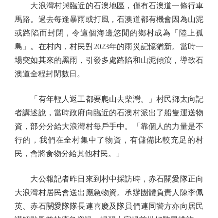
大浪灣村與臨近的石澳地區，僅有石澳道一條行車
馬路。過去每逢暴雨或打風，石澳道都有機會因為山泥
或路陷而封閉，令這個海邊悠閒的鄉村成為「陸上孤
島」。在村內，村民對2023年的雨災記憶猶新。當時一
場突如其來的黑雨，引發多處路陷和山泥傾瀉，導致石
澳道全程封閉數日。
「有年輕人返工都要爬山去柴灣。」村民鄧太向記
者講述說，當時政府向臨近的石澳村派出了船隻運送物
資，部分分給大浪灣村每戶手中。「靠個人的力量是不
行的，我們在全村集中了物資，有儲備比較充足的村
民，會將食物分給其他村民。」
大公報記者昨日來到村中採訪時，赤石關愛隊正向
大浪灣村居民會送出應急物資。承辦團體負責人陳李佩
英、赤石關愛隊隊長連喜慶及隊員們連同警方亦向居民