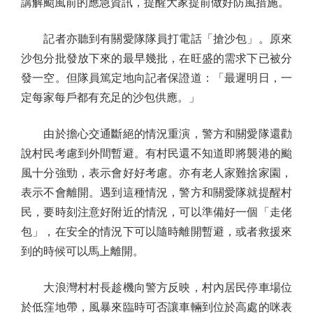
講解颱風前的應急資訊，提醒大家提前做好防風措施。
記者亦聽到有關愛隊隊員打電話「搶沙包」。原來
沙包分批發放下來的最早幾批，在旺盛的需求下已被分
發一空。但隊員篤定地向記者保證道：「最遲明日，一
定每家每戶都有充足的沙包供應。」
由於擔心交通斷絕的情況重演，警方和關愛隊還勸
說村民考慮到外間暫避。有村民還不知道即將襲港的颱
風十分強勁，表示會好好考慮。亦有老人家難捨家園，
表示不會離開。遇到這種情況，警方和關愛隊就提醒村
民，要時刻注意好附近的情況，可以準備好一個「走佬
包」，在安全的情況下可以隨時離開暫避，或者救援來
到的時候可以馬上離開。
大浪灣村村長趁機向警方反映，村內居民停車場位
於低窪地帶，風暴來臨時可否讓車輛到位於高處的咪表