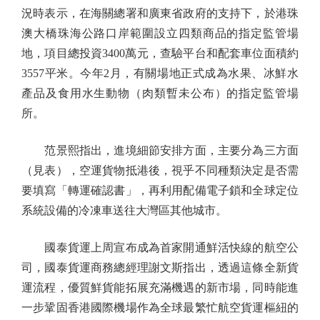
況時表示，在海關總署和廣東省政府的支持下，於港珠
澳大橋珠海公路口岸範圍設立四類商品的指定監管場
地，項目總投資3400萬元，查驗平台和配套車位面積約
3557平米。今年2月，有關場地正式成為水果、冰鮮水
產品及食用水生動物（肉類暫未公布）的指定監管場
所。
范景熙指出，進境細節安排方面，主要分為三方面
（見表），空運貨物抵港後，視乎不同種類決定是否需
要填寫「轉運確認書」，再利用配備電子鎖和全球定位
系統設備的冷凍車送往大灣區其他城市。
國泰貨運上周宣布成為首家開通鮮活快線的航空公
司，國泰貨運商務總經理謝文斯指出，透過這條全新貨
運流程，優質鮮貨能拓展充滿機遇的新市場，同時能進
一步鞏固香港國際機場作為全球最繁忙航空貨運樞紐的