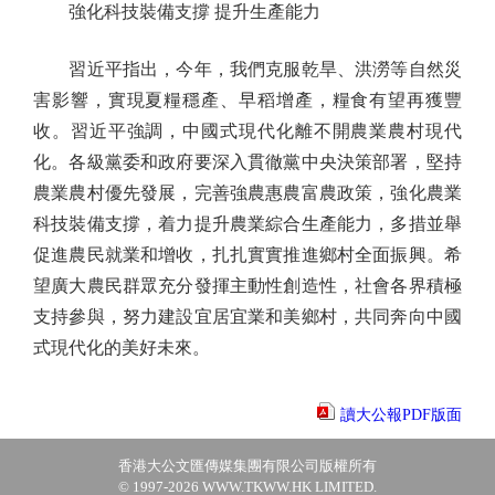
強化科技裝備支撐 提升生產能力
習近平指出，今年，我們克服乾旱、洪澇等自然災
害影響，實現夏糧穩產、早稻增產，糧食有望再獲豐
收。習近平強調，中國式現代化離不開農業農村現代
化。各級黨委和政府要深入貫徹黨中央決策部署，堅持
農業農村優先發展，完善強農惠農富農政策，強化農業
科技裝備支撐，着力提升農業綜合生產能力，多措並舉
促進農民就業和增收，扎扎實實推進鄉村全面振興。希
望廣大農民群眾充分發揮主動性創造性，社會各界積極
支持參與，努力建設宜居宜業和美鄉村，共同奔向中國
式現代化的美好未來。
讀大公報PDF版面
香港大公文匯傳媒集團有限公司版權所有
© 1997-2026 WWW.TKWW.HK LIMITED.