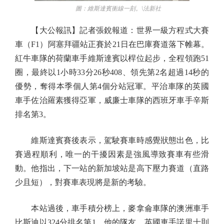
圖：維斯達賓衝線一刻。\法新社
【大公報訊】記者張銳報道：世界一級方程式大賽
車（F1）阿塞拜疆站正賽於21日在巴庫賽道落下帷幕。
紅牛車隊的荷蘭車手維斯達賓以桿位起步，全程領跑51
圈，最終以1小時33分26秒408、領先第2名超過14秒的
優勢，奪得本季個人第4個分站冠軍。平治車隊的英國
車手佐治羅素獲得亞軍，威廉士車隊的西班牙車手辛斯
排名第3。
維斯達賓賽後表示，駕駛賽車時感覺狀態出色，比
賽過程順利，唯一的干擾因素是強風導致賽車有些滑
動。他指出，下一站的新加坡站是高下壓力賽道（直路
少且短），對賽車表現將是新的考驗。
本站過後，車手積分榜上，麥拿侖車隊的澳洲車手
比斯迪以324分排名第1，他的隊友、英國車手諾里士則