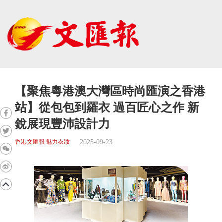
【聚焦粵港澳大灣區時尚匯演之香港
站】從包包到羅衣 過百匠心之作 新
銳展現豐沛設計力
2025-09-23
香港文匯報 魅力衣妝