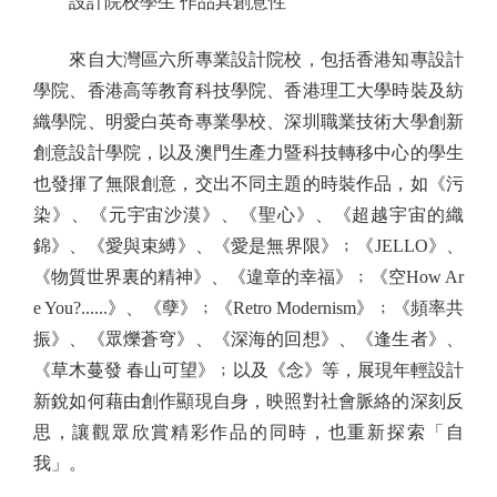
設計院校學生 作品具創意性
來自大灣區六所專業設計院校，包括香港知專設計
學院、香港高等教育科技學院、香港理工大學時裝及紡
織學院、明愛白英奇專業學校、深圳職業技術大學創新
創意設計學院，以及澳門生產力暨科技轉移中心的學生
也發揮了無限創意，交出不同主題的時裝作品，如《污
染》、《元宇宙沙漠》、《聖心》、《超越宇宙的織
錦》、《愛與束縛》、《愛是無界限》﹔《JELLO》、
《物質世界裏的精神》、《違章的幸福》﹔《空How Ar
e You?......》、《孽》﹔《Retro Modernism》﹔《頻率共
振》、《眾爍蒼穹》、《深海的回想》、《逢生者》、
《草木蔓發 春山可望》﹔以及《念》等，展現年輕設計
新銳如何藉由創作顯現自身，映照對社會脈絡的深刻反
思，讓觀眾欣賞精彩作品的同時，也重新探索「自
我」。