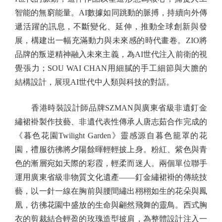
智能的無窮能量。AI數據如同跳動的脈搏，持續向外傳
遞活躍的訊息，不斷變化、延伸，推動全球創新與發
展，構建出一幅充滿動力與未來感的時代畫卷。ZIO將
品牌的叛逆精神融入未來主義，為AI世代注入前衛的視
覺張力；SOU WAI CHAN用細膩的手工細節與大膽的
結構設計，展現AI世代中人類與科技的對話。
香港時裝設計師品牌SZMAN與廣東省級非遺釘金
繡裙褂製作技藝、非遺代表性傳承人唐志茹合作完成的
《暮色花園Twilight Garden》靈感源自暮色籠罩的花
園，禮服彷彿將夕陽餘暉輕輕披上身。粉紅、紫色與青
色的漸層宛如天際的彩霞，輕柔而迷人。兩個單位聯手
運用廣東省級非物質文化遺產——釘金繡裙褂的傳統技
藝，以一針一線在胸前與腰間繡出栩栩如生的花朵與鳳
凰，彷彿花園中盛放的生命與翩然飛舞的靈鳥。西式胸
衣的剪裁結合輕盈的玫瑰造型披肩，為整體設計注入一