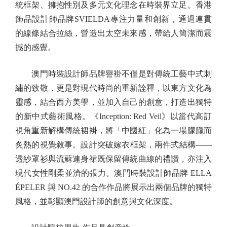
統框架、擁抱性別及多元文化理念在時裝界立足。香港
飾品設計師品牌SVIELDA專注力量和創新，通過連貫
的線條結合拉絲，營造出太空未來感，帶給人簡潔而震
撼的感覺。
澳門時裝設計師品牌譽褂不僅是對傳統工藝中式刺
繡的致敬，更是對現代時尚的重新詮釋，以東方文化為
靈感，結合西方美學，並加入自己的創意，打造出獨特
的新中式藝術風格。《Inception: Red Veil》以當代高訂
視角重新解構傳統裙褂，將「中國紅」化為一場朦朧而
炙熱的視覺敘事。設計突破嫁衣框架，兩件式結構——
透紗罩衫與流蘇連身裙既保留傳統曲線的禮讚，亦注入
現代女性剛柔並濟的張力。澳門時裝設計師品牌 ELLA
ÉPELER 與 NO.42 的合作作品將展示出兩個品牌的獨特
風格，並彰顯澳門設計師的創意與文化深度。