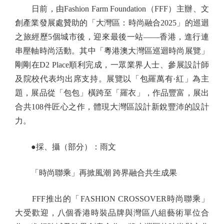
日前，由Fashion Farm Foundation（FFF）主辦、文
創產業發展處贊助的「大灣區：時尚融合2025」的巡迴
之旅經歷5個城市後，迎來最後一站——香港，進行連
串壓軸時尚活動。其中「粵港澳大灣區巡迴時尚展覽」
剛剛在D2 Place順利完成，一眾業界人士、參展設計師
及院校代表均出席支持。展覽以「包羅萬有·紅」為主
題，展品從「包包」橫跨至「羅衣」，作品豐富，展出
合共108件匠心之作，體現大灣區設計新銳豐沛的設計
力。
●採、攝（部分）：雨文
「時尚聯乘」再掀風潮 跨界融合共生成果
FFF推出的「FASHION CROSSOVER時尚聯乘」
大受歡迎，八個香港時裝品牌與灣區八組藝術單位合