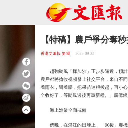
【特稿】農戶爭分奪秒
香港文匯報 要聞
2025-09-23
超強颱風「樺加沙」正步步逼近，預計2
農戶都將搶收視頻發上社交平台，來自不同
着雨衣，彎着腰，把果苗連根拔起，再小心
全收好了，等颱風過後再重新種。」廣億銀
海上漁業全面戒備
傍晚，在湛江的田埂上，「90後」農機