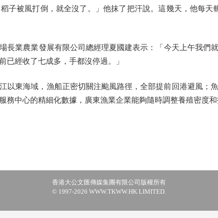
稻子被風打倒，就全沒了。」他抹了把汗說。這幾天，他每天輾
長業農業發展有限公司總經理夏國建表示：「今天上午我們就派
前已經收了七成多，手都沒停過。」
以東海域，漁船正密切關注颱風路徑，全部提前回港避風；魚
服務中心的精細化數據，廣東漁業企業能夠隨時調整養殖密度和
香港大公文匯傳媒集團有限公司版權所有
© 1997-2026 WWW.TKWW.HK LIMITED.