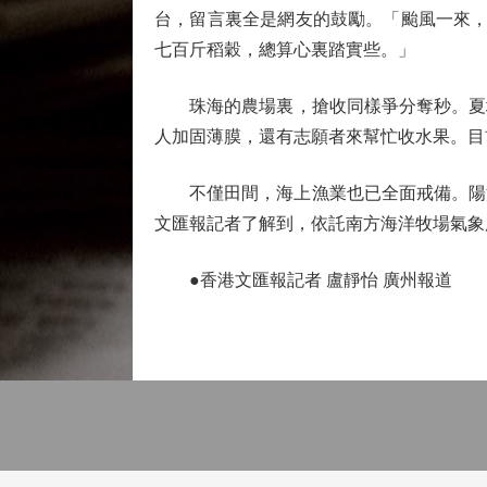
台，留言裏全是網友的鼓勵。「颱風一來，
七百斤稻穀，總算心裏踏實些。」
珠海的農場裏，搶收同樣爭分奪秒。夏場
人加固薄膜，還有志願者來幫忙收水果。目
不僅田間，海上漁業也已全面戒備。陽江
文匯報記者了解到，依託南方海洋牧場氣象
●香港文匯報記者 盧靜怡 廣州報道