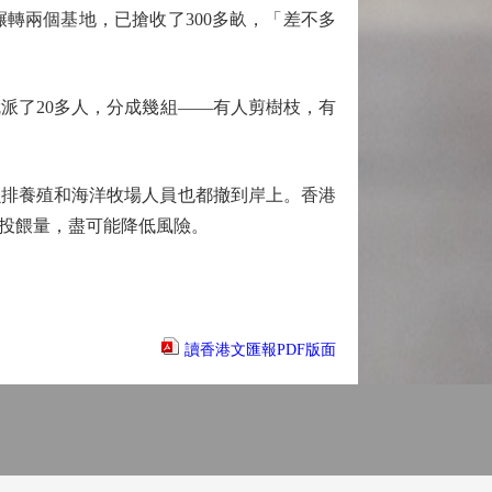
轉兩個基地，已搶收了300多畝，「差不多
了20多人，分成幾組——有人剪樹枝，有
排養殖和海洋牧場人員也都撤到岸上。香港
投餵量，盡可能降低風險。
讀香港文匯報PDF版面