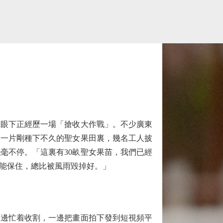
眼下正經歷一場「搶收大作戰」。不少廣東
，一片剛種下不久的聖女果田裏，幾名工人披
毫不停。「這裏有30畝聖女果苗，我們已經
能保住，總比被風雨毀掉好。」
邊忙着收割，一邊把畫面拍下發到短視頻平