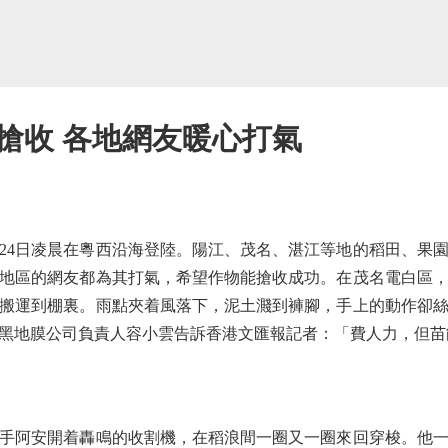
搶收 各地網友暖心打氣
4日凌晨在粵西沿海登陸。陽江、茂名、湛江等地的稻田、果園
地區的網友都為其打氣，希望作物能搶收成功。在茂名電白區
搬運到棚裏。雨點夾着風落下，泥土濺到褲腳，手上的動作卻絲
黑地膜公司負責人容小雲告訴香港文匯報記者：「費人力，但苗
手阿安開着轟鳴的收割機，在稻浪間一圈又一圈來回穿梭。他一