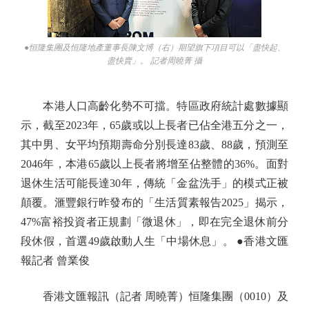
●恒隆集團及恒隆地產董事長陳文博（右）期望旗下項目可以「盡快起、
盡快賣」。 記者周曉菁 攝
本港人口高齡化勢不可擋。特區政府統計處數據顯
示，截至2023年，65歲或以上長者已佔全港五分之一，
其中男、女平均預期壽命分別長達83歲、88歲，預測至
2046年，本港65歲以上長者將增至佔整體的36%。面對
退休生活可能長達30年，傳統「金盆洗手」的模式正被
顛覆。滙豐銀行昨發布的「生活質素報告2025」揭示，
47%富裕投資者正規劃「微退休」，即在完全退休前分
段休假，首選49歲啟動人生「中場休息」。 ●香港文匯
報記者 曾業俊
香港文匯報訊（記者 周曉菁）恒隆集團（0010）及