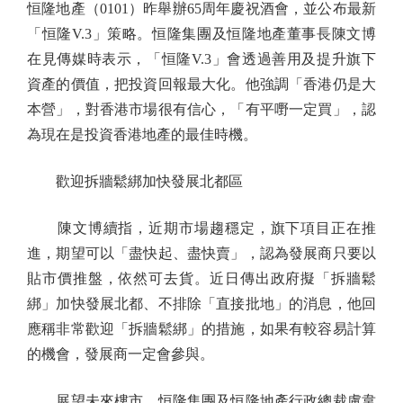
恒隆地產（0101）昨舉辦65周年慶祝酒會，並公布最新
「恒隆V.3」策略。恒隆集團及恒隆地產董事長陳文博
在見傳媒時表示，「恒隆V.3」會透過善用及提升旗下
資產的價值，把投資回報最大化。他強調「香港仍是大
本營」，對香港市場很有信心，「有平嘢一定買」，認
為現在是投資香港地產的最佳時機。
歡迎拆牆鬆綁加快發展北都區
陳文博續指，近期市場趨穩定，旗下項目正在推
進，期望可以「盡快起、盡快賣」，認為發展商只要以
貼市價推盤，依然可去貨。近日傳出政府擬「拆牆鬆
綁」加快發展北都、不排除「直接批地」的消息，他回
應稱非常歡迎「拆牆鬆綁」的措施，如果有較容易計算
的機會，發展商一定會參與。
展望未來樓市，恒隆集團及恒隆地產行政總裁盧韋