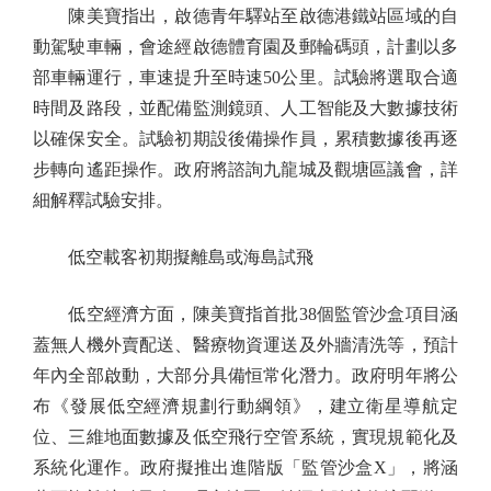
陳美寶指出，啟德青年驛站至啟德港鐵站區域的自
動駕駛車輛，會途經啟德體育園及郵輪碼頭，計劃以多
部車輛運行，車速提升至時速50公里。試驗將選取合適
時間及路段，並配備監測鏡頭、人工智能及大數據技術
以確保安全。試驗初期設後備操作員，累積數據後再逐
步轉向遙距操作。政府將諮詢九龍城及觀塘區議會，詳
細解釋試驗安排。
低空載客初期擬離島或海島試飛
低空經濟方面，陳美寶指首批38個監管沙盒項目涵
蓋無人機外賣配送、醫療物資運送及外牆清洗等，預計
年內全部啟動，大部分具備恒常化潛力。政府明年將公
布《發展低空經濟規劃行動綱領》，建立衛星導航定
位、三維地面數據及低空飛行空管系統，實現規範化及
系統化運作。政府擬推出進階版「監管沙盒X」，將涵