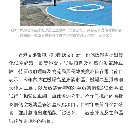
●新一份施政報告提出優化低空經濟「監管沙盒」試點項目及推廣自動駕
駛車輛。圖為早前數碼港低空經濟監管沙盒試點。 資料圖片
香港文匯報訊（記者 唐文）新一份施政報告提出優
化低空經濟「監管沙盒」試點項目及推廣自動駕駛車
輛，特區政府運輸及物流局局長陳美寶昨日在電台節目
表示，今年內將在機場島至東涌市區、機場島至港珠澳
大橋人工島，以及啟德青年驛站至啟德港鐵站3個區域
試行自動駕駛車輛，車速達50公里。今年已批出的首批
38個低空經濟監管沙盒試點項目，目標年底前可全部落
實，並計劃推出進階版「沙盒X」，涵蓋跨境及在市區
試飛等更複雜的項目。