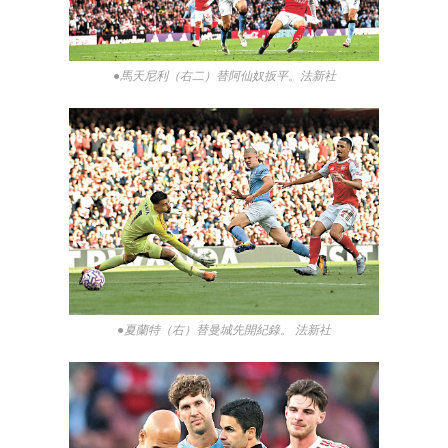
●馬天尼利（右二）替阿仙奴扳平。法新社
●夏蘭特（右）替曼城先開紀錄。 法新社