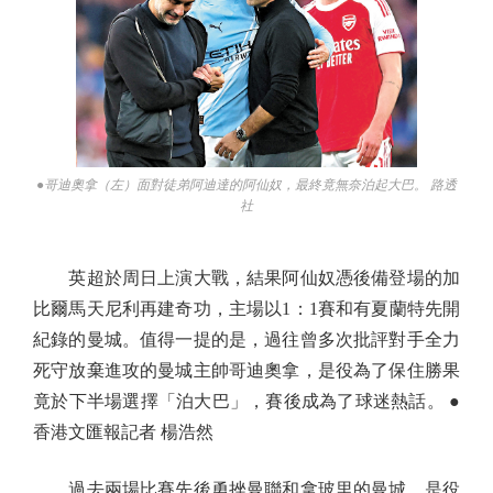
●哥迪奧拿（左）面對徒弟阿迪達的阿仙奴，最終竟無奈泊起大巴。 路透
社
英超於周日上演大戰，結果阿仙奴憑後備登場的加
比爾馬天尼利再建奇功，主場以1：1賽和有夏蘭特先開
紀錄的曼城。值得一提的是，過往曾多次批評對手全力
死守放棄進攻的曼城主帥哥迪奧拿，是役為了保住勝果
竟於下半場選擇「泊大巴」，賽後成為了球迷熱話。 ●
香港文匯報記者 楊浩然
過去兩場比賽先後勇挫曼聯和拿玻里的曼城，是役