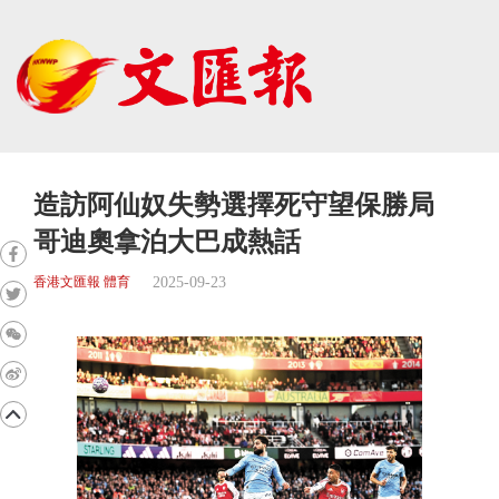
造訪阿仙奴失勢選擇死守望保勝局
哥迪奧拿泊大巴成熱話
2025-09-23
香港文匯報 體育