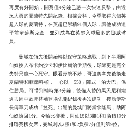
再度有好開始，開賽僅9分鐘已憑一次快速反擊，由近
況大勇的夏蘭特先開紀錄。根據資料，今季取得六個英
超入球的夏蘭特，在英超已累積91個入球，讓他成功追
平前輩蘇斯克查，並列成為在英超入球最多的挪威球
員。
曼城在領先後開始轉以保守策略應戰，到下半場阿
仙奴換入布卡約沙卡和伊比爾治伊斯後，球隊更是完全
失勢只能一心死守。眼看形勢不妙，哥迪奧拿先後換走
夏蘭特和菲爾科頓，一心以「550」陣式「泊大巴」保
住勝局。可惜到補時第3分鐘，後備入替的馬天尼利繼
過去周中歐聯替補登場先開紀錄後再次建功，接應伊斯
長傳單刀成功「笠死」出迎的曼城門將當拿隆馬，助阿
仙奴搶回1分。今輪比賽後，阿仙奴以3勝1和1負積10分
排聯賽榜次席，曼城則以2勝1和2負積7分僅列第9位。