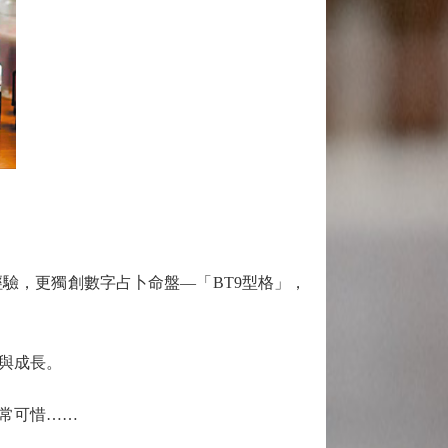
，更獨創數字占卜命盤—「BT9型格」，
與成長。
常可惜……