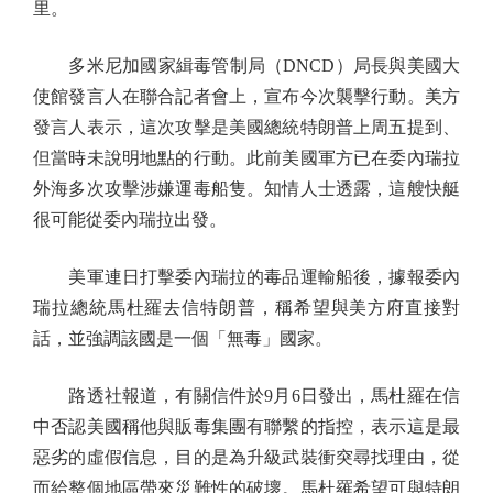
里。
多米尼加國家緝毒管制局（DNCD）局長與美國大
使館發言人在聯合記者會上，宣布今次襲擊行動。美方
發言人表示，這次攻擊是美國總統特朗普上周五提到、
但當時未說明地點的行動。此前美國軍方已在委內瑞拉
外海多次攻擊涉嫌運毒船隻。知情人士透露，這艘快艇
很可能從委內瑞拉出發。
美軍連日打擊委內瑞拉的毒品運輸船後，據報委內
瑞拉總統馬杜羅去信特朗普，稱希望與美方府直接對
話，並強調該國是一個「無毒」國家。
路透社報道，有關信件於9月6日發出，馬杜羅在信
中否認美國稱他與販毒集團有聯繫的指控，表示這是最
惡劣的虛假信息，目的是為升級武裝衝突尋找理由，從
而給整個地區帶來災難性的破壞。馬杜羅希望可與特朗