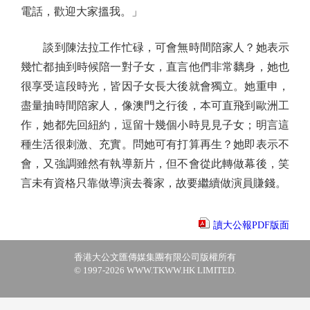
電話，歡迎大家搵我。」
談到陳法拉工作忙碌，可會無時間陪家人？她表示
幾忙都抽到時候陪一對子女，直言他們非常黐身，她也
很享受這段時光，皆因子女長大後就會獨立。她重申，
盡量抽時間陪家人，像澳門之行後，本可直飛到歐洲工
作，她都先回紐約，逗留十幾個小時見見子女；明言這
種生活很刺激、充實。問她可有打算再生？她即表示不
會，又強調雖然有執導新片，但不會從此轉做幕後，笑
言未有資格只靠做導演去養家，故要繼續做演員賺錢。
讀大公報PDF版面
香港大公文匯傳媒集團有限公司版權所有
© 1997-2026 WWW.TKWW.HK LIMITED.