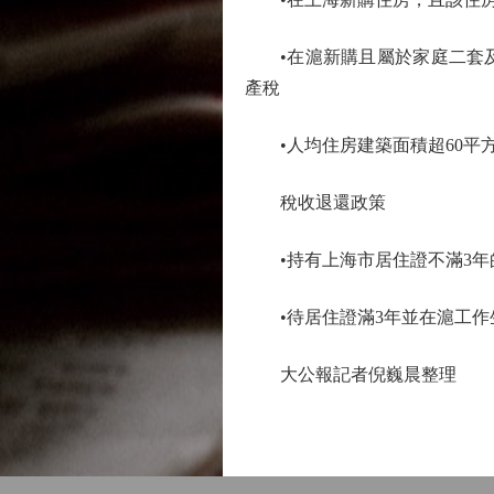
•在滬新購且屬於家庭二套及
產稅
•人均住房建築面積超60平方
稅收退還政策
•持有上海市居住證不滿3年
•待居住證滿3年並在滬工作
大公報記者倪巍晨整理