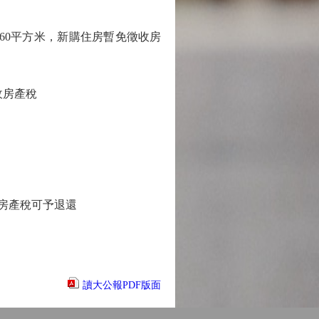
0平方米，新購住房暫免徵收房
收房產稅
房產稅可予退還
讀大公報PDF版面