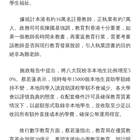
學生福祉。
據統計本港有約16萬名註冊教師，正執業有約7萬
人。政務司司長陳國基強調，教育對香港十分重要，如
果一個教師長時間未教書，再重返教育行業，需要考量
該教師是否與現行教育發展脫節，引入執業證書的目的
絕非為難老師。
施政報告中提出，將八大院校非本地生比例增至5
0%。蔡若蓮表示，現時每年15000個本地生資助學額維
持不變，本地同學入讀資助課程學額不會減少。各大學
會以謹慎負責的態度，在配套條件許可及確保教育質素
情況下，以超額形式取錄非本地學生，並收取至少足以
收回所有額外直接成本的學費，確保公帑運用得宜。
推行數字教育方面，蔡若蓮指出，教育局在優質教
育基金預留20億元，希望支援中小學數字教育，預計明