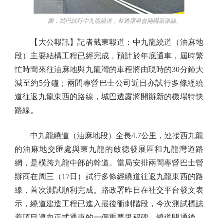
圖：城巴試行中九龍繞道，並透露將會開辦新路線。
【大公報訊】記者戴東報道：中九龍繞道（油麻地
段）主要結構工程已經完成，預計於年底通車，屆時繁
忙時間來往油麻地與九龍灣的車程將由現時的30分鐘大
減至約5分鐘；兩間專營巴士公司近日亦試行多條經繞
道往返九龍東西的路線，城巴透露將開辦新的機場特快
路線。
中九龍繞道（油麻地段）全長4.7公里，連接西九龍
的油麻地交匯處與東九龍的啟德發展區和九龍灣道路
網，是橫跨九龍中部的幹道。當局安排兩間專營巴士營
辦商在周三（17日）試行多條經繞道往返九龍東西的路
線，首次測試順利完成。路政署昨日在社交平台發文表
示，繞道建造工程已進入最後衝刺階段，今次測試標誌
着項目邁向正式通車的一個重要里程碑。繞道開通後，