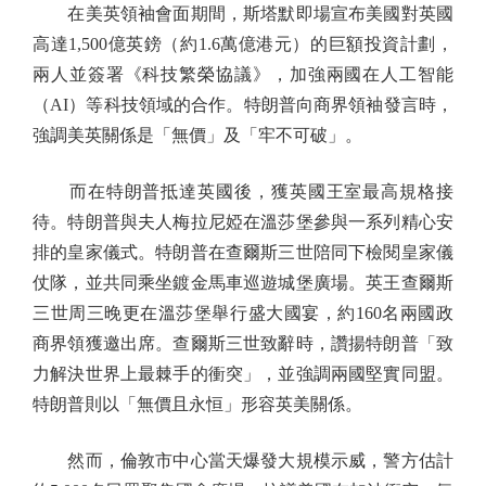
在美英領袖會面期間，斯塔默即場宣布美國對英國
高達1,500億英鎊（約1.6萬億港元）的巨額投資計劃，
兩人並簽署《科技繁榮協議》，加強兩國在人工智能
（AI）等科技領域的合作。特朗普向商界領袖發言時，
強調美英關係是「無價」及「牢不可破」。
而在特朗普抵達英國後，獲英國王室最高規格接
待。特朗普與夫人梅拉尼婭在溫莎堡參與一系列精心安
排的皇家儀式。特朗普在查爾斯三世陪同下檢閱皇家儀
仗隊，並共同乘坐鍍金馬車巡遊城堡廣場。英王查爾斯
三世周三晚更在溫莎堡舉行盛大國宴，約160名兩國政
商界領獲邀出席。查爾斯三世致辭時，讚揚特朗普「致
力解決世界上最棘手的衝突」，並強調兩國堅實同盟。
特朗普則以「無價且永恒」形容英美關係。
然而，倫敦市中心當天爆發大規模示威，警方估計