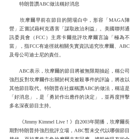
特朗普讚ABC做法稱好消息
坎摩爾早前在節目的開場白中，形容「MAGA陣
營」正嘗試藉柯克遇害「謀取政治利益」。美國聯邦通
訊委員會（FCC）主席卡爾批評坎摩爾言論「極為不
當」，指FCC有途徑就相關失實資訊追究坎摩爾、ABC
及母公司迪士尼的責任。
ABC表示，坎摩爾的節目將被無限期抽起，稱公司
強烈反對坎摩爾作出關於柯克被殺事件的評論，將改以
其他節目取代。特朗普在社媒稱讚ABC的做法，稱這是
「好消息」，是「勇於作出應作的決定」，並再度抨擊
多名深夜節目主持。
《Jimmy Kimmel Live！》自2003年開播，坎摩爾長
期對特朗普持強烈批評立場，ABC暫未交代以哪個節目