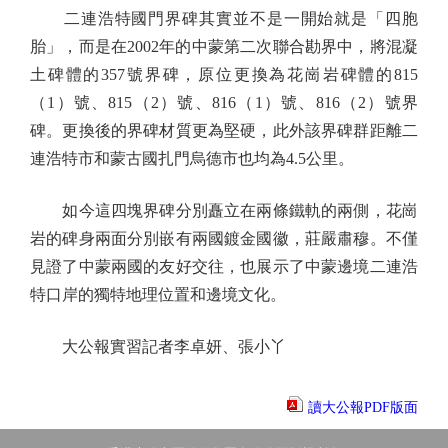
二連浩特國門界碑其實並不是一開始就是「四胞
胎」，而是在2002年的中蒙第二次聯合勘界中，將混凝
土碑體的357號界碑，原位更換為花崗岩碑體的815
（1）號、815（2）號、816（1）號、816（2）號界
碑。更換後的界碑材質更為堅硬，此外該界碑群距離二
連浩特市和蒙古國扎門烏德市也均為4.5公里。
如今這四塊界碑分別矗立在兩條鐵軌的兩側，花崗
岩的碑身兩面分別嵌有兩國鍍金國徽，莊嚴肅穆。不僅
見證了中蒙兩國的友好交往，也展示了中蒙邊境二連浩
特口岸的獨特地理位置和邊境文化。
大公報實習記者李卓妍、張小丫
讀大公報PDF版面