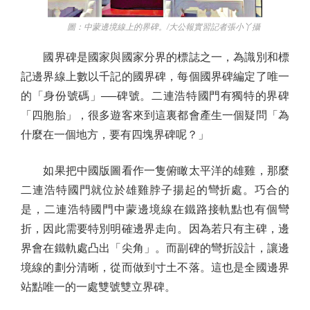
圖：中蒙邊境線上的界碑。/大公報實習記者張小丫攝
國界碑是國家與國家分界的標誌之一，為識別和標
記邊界線上數以千記的國界碑，每個國界碑編定了唯一
的「身份號碼」──碑號。二連浩特國門有獨特的界碑
「四胞胎」，很多遊客來到這裏都會產生一個疑問「為
什麼在一個地方，要有四塊界碑呢？」
如果把中國版圖看作一隻俯瞰太平洋的雄雞，那麼
二連浩特國門就位於雄雞脖子揚起的彎折處。巧合的
是，二連浩特國門中蒙邊境線在鐵路接軌點也有個彎
折，因此需要特別明確邊界走向。因為若只有主碑，邊
界會在鐵軌處凸出「尖角」。而副碑的彎折設計，讓邊
境線的劃分清晰，從而做到寸土不落。這也是全國邊界
站點唯一的一處雙號雙立界碑。