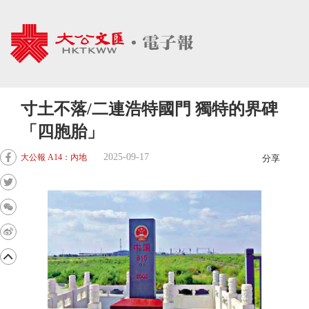
寸土不落/二連浩特國門 獨特的界碑
「四胞胎」
2025-09-17
大公報 A14：內地
分享