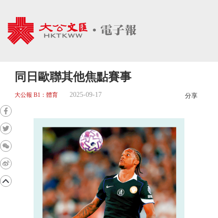
同日歐聯其他焦點賽事
2025-09-17
大公報 B1：體育
分享