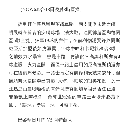
（NOW639台18日凌晨3時直播）
德甲拜仁慕尼黑與英超車路士兩支開季未敗之師，
明晨就在前者的安聯球場上演大戰。連同德超盃和德國
盃5戰全捷、狂轟19球的拜仁，在前利物浦翼鋒路爾斯
戴亞斯加盟後如虎添翼，19球中哈利卡尼就獨佔8球，
之前效力水晶宮、曾是車路士青訓的米高奧利斯亦有4
球進賬，火力全開，而從車路士借用的尼高拉斯積遜亦
可在後備席候命。車路士肯定有前鋒利安戴納缺陣，但
箭頭向來是開季已貢獻2入球、3助攻的祖奧柏度，另一
焦點是由曼聯過檔的翼鋒阿歷真度加拿祖會否任正選，
若他獲上陣機會，勇奪世冠盃的車路士今場未必落下
風，「讓球」受讓一球，可敲下盤。
巴黎聖日耳門 VS 阿特蘭大