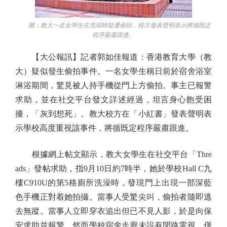
圖：教大一名女學生在洗澡時疑遭偷拍，校方發表聲明表示將循既定
程序嚴肅跟進。
【大公報訊】記者郭如佳報道：香港教育大學（教
大）疑似發生偷拍事件。一名女學生稱日前於宿舍浴室
淋浴期間，驚見被人持手機從門上方偷拍。事主已報警
求助，並在社交平台發文詳述經過，坦言身心飽受困
擾，「灰到想死」。教大校方在「小紅書」發表聲明表
示學校高度重視該事件，將循既定程序嚴肅跟進。
根據網上帖文顯示，教大女學生在社交平台「Thre
ads」發帖求助，指9月10日約7時半，她於學校Hall C九
樓C910U的第5格廁所洗澡時，發現門上出現一部深藍
色手機正對着她拍攝。當事人受驚尖叫，偷拍者隨即逃
去無蹤。當事人立即穿衣追出但已不見人影，於是向保
安求助並報警。然而學校宿舍走廊未設有閉路電視，僅