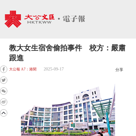
教大女生宿舍偷拍事件 校方：嚴肅
跟進
2025-09-17
大公報 A7：港聞
分享