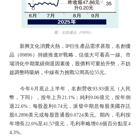
圖：名創優品（09896）
新興文化消費火熱，IP衍生產品需求甚殷，名創優
品（09896）持續推進IP戰略，估值大可看高一線。市
場消化中期業績倒退因素後，股價料可重拾升勢，不妨
趁調整時吸納，中線有力挑戰52周高位55元。
今年6月底止上半年，名創營收93.93億元（人民
幣，下同），按年上升21.1%；純利9.06億元，按年倒
退22.6%；每股盈利0.74元，派發中期息每股美國存託
股0.2896美元或每股普通股0.0724美元。期內，毛利按
年增長22.6%至41.57億元，毛利率略增0.6個百分點至4
4.3%。