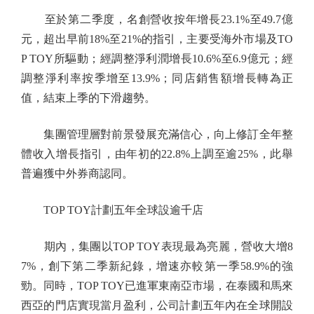
至於第二季度，名創營收按年增長23.1%至49.7億
元，超出早前18%至21%的指引，主要受海外市場及TO
P TOY所驅動；經調整淨利潤增長10.6%至6.9億元；經
調整淨利率按季增至13.9%；同店銷售額增長轉為正
值，結束上季的下滑趨勢。
集團管理層對前景發展充滿信心，向上修訂全年整
體收入增長指引，由年初的22.8%上調至逾25%，此舉
普遍獲中外券商認同。
TOP TOY計劃五年全球設逾千店
期內，集團以TOP TOY表現最為亮麗，營收大增8
7%，創下第二季新紀錄，增速亦較第一季58.9%的強
勁。同時，TOP TOY已進軍東南亞市場，在泰國和馬來
西亞的門店實現當月盈利，公司計劃五年內在全球開設