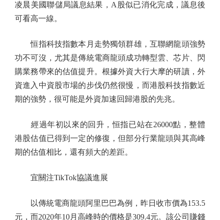
凌晨美國聯儲局議息結果，A股似已消化完成，議息後
可看高一線。
恒指科技指數本月走勢獨領群雄，互聯網龍頭強勢
功不可沒，尤其是傳統電商龍頭成功轉型雲、芯片、閃
購業務帶來的估值提升。根據外資大行大摩的研讀，外
資進入中資股市場的步伐仍然很慢，而港股科技指數近
期的強勢，很可能是外資加速回歸港股的先兆。
經過年初以來的回升，恒指已站在26000點，整體
港股估值已得到一定的修復，但部分行業龍頭與其高峰
期的估值相比，還有頻大的差距。
宜關注TikTok協議進展
以傳統電商龍頭阿里巴巴為例，昨日收市價為153.5
元，而2020年10月高峰時的價格是309.4元。該公司賺錢