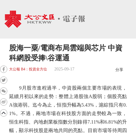
股海一粟/電商布局雲端與芯片 中資
科網股受捧\谷運通
2025-09-17
大公報 B4：投資全方位
分享
9月股市進程過半，中資股兩個主要市場的表現，
延續月初以來的走勢：整體上港股強A股弱；個股亮點
A強港弱。迄今為止，恒指升幅為5.43%，滬綜指只有0.
1%。不過，兩地市場在科技股方面的走勢較為一致，
恒生科指、內地創業板指數分別錄得7.11%和6.81%的升
幅，顯示科技股是兩地共同的亮點。目前市場等待周四