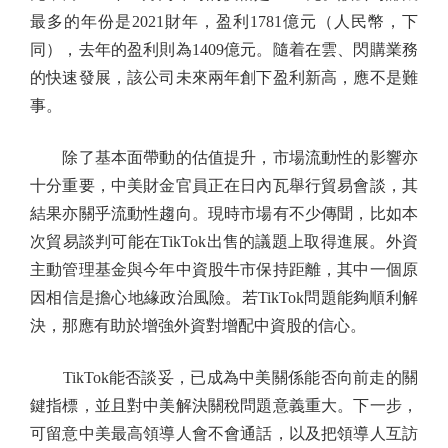
最多的年份是2021財年，盈利1781億元（人民幣，下
同），去年的盈利則為1409億元。隨着在雲、閃購業務
的快速發展，該公司未來兩年創下盈利新高，應不是難
事。
除了基本面帶動的估值提升，市場流動性的影響亦
十分重要，中美財金官員正在日內瓦舉行貿易會談，其
結果亦關乎流動性趨向。現時市場有不少傳聞，比如本
次貿易談判可能在TikTok出售的議題上取得進展。外資
主動管理基金與今年中資股牛市保持距離，其中一個原
因相信是擔心地緣政治風險。若TikTok問題能夠順利解
決，那應有助於增強外資對增配中資股的信心。
TikTok能否談妥，已成為中美關係能否向前走的關
鍵指標，並且對中美解決關稅問題意義重大。下一步，
可留意中美最高領導人會不會通話，以及把領導人互訪