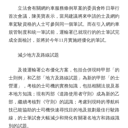
立法會有關網約車服務條例草案的委員會昨日舉行
首次會議，陳美寶表示，當局建議將來申請的士及網約
車駕駛資格的人士可參與同一個筆試。而在引入網約車
規管制度和統一筆試前，運輸署已就現行的的士筆試完
成全面檢討，並將於今年11月實施經優化的筆試。
減少地方及路線試題
及後運輸署公布優化方案，包括合併現時甲部「的
士則例」和乙部「地方及路線試題」為新的甲部「的士
營運」，考核的士司機的實務知識，包括相關法規及基
本地方知識；現有丙部《道路使用者守則》成為新的乙
部，繼續考核對《守則》的認識；考慮到現時的導航科
技已能協助的士司機快速尋找目的地及規劃最佳行駛路
線，的士筆試會大幅減少和簡化有關著名地方和路線識
別的試題。