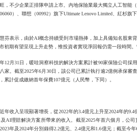
，不少企業正排隊申請上市。內地保險業最大獨立人工智能（A
0）、聯想（00992）旗下Ultimate Lenovo Limited、
芬表示，由於AI概念持續受到市場熱捧，加上具備知名股東背
市初期有望呈現上升走勢，惟投資者實現淨回報仍需一段時間。\
年12月31日，暖哇洞察科技的解決方案累計被90家保險公司採
的八家。截至2025年6月30日，該公司已累計執行逾2億例承保
人，累計促成繳納首年保費107億元（人民幣，下同）。
呈現顯著增長，從2022年的3.4億元上升至2024年的9.4
及AI理賠解決方案所帶來的收入。截至2025年首六個月，公司
023年及2024年分別錄得2.2億元、2.4億元和1.6億元；截至今年