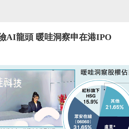
險AI龍頭 暖哇洞察申在港IPO