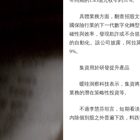
年同期的1.45億元收窄約31%。
具體業務方面，翻查招股文件
國保險行業的下一代數字化轉型
確性與效率，發現欺詐或不合規
的自動化。該公司披露，阿拉莫
9%。
集資用於研發提升產品
暖哇洞察科技表示，集資將用
業務的潛在策略性投資等。
不過李慧芬坦言，短期看淡保
內除個別股之外普遍下跌，料跌