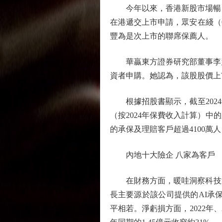
今年以來，香港新股市場暢旺
在港遞交上市申請，眾安在綫（0606
豐為是次上市的聯席保薦人。
華贏東方證券研究部董事李慧
資者申購。她認為，該股股價上
根據招股書顯示，截至2024
（按2024年保費收入計算）中
的承保及理賠客戶超過4100萬
內地十大險企 八家為客戶
在財務方面，暖哇洞察科技近年收入
長主要源於該公司提供的AI承保
平相若。淨虧損方面，2022年、2