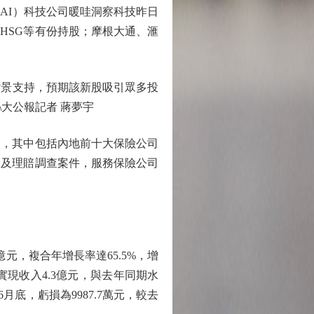
I）科技公司暖哇洞察科技昨日
紅杉旗下HSG等有份持股；摩根大通、滙
景支持，預期該新股吸引眾多投
大公報記者 蔣夢宇
用，其中包括內地前十大保險公司
審查及理賠調查案件，服務保險公司
億元，複合年增長率達65.5%，增
實現收入4.3億元，與去年同期水
6月底，虧損為9987.7萬元，較去