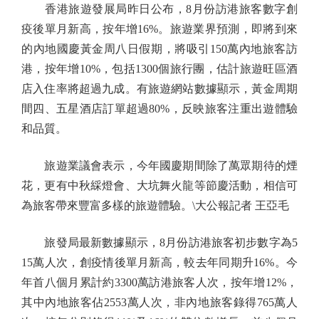
香港旅遊發展局昨日公布，8月份訪港旅客數字創
疫後單月新高，按年增16%。旅遊業界預測，即將到來
的內地國慶黃金周八日假期，將吸引150萬內地旅客訪
港，按年增10%，包括1300個旅行團，估計旅遊旺區酒
店入住率將超過九成。有旅遊網站數據顯示，黃金周期
間四、五星酒店訂單超過80%，反映旅客注重出遊體驗
和品質。
旅遊業議會表示，今年國慶期間除了萬眾期待的煙
花，更有中秋綵燈會、大坑舞火龍等節慶活動，相信可
為旅客帶來豐富多樣的旅遊體驗。\大公報記者 王亞毛
旅發局最新數據顯示，8月份訪港旅客初步數字為5
15萬人次，創疫情後單月新高，較去年同期升16%。今
年首八個月累計約3300萬訪港旅客人次，按年增12%，
其中內地旅客佔2553萬人次，非內地旅客錄得765萬人