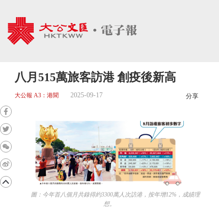
八月515萬旅客訪港 創疫後新高
2025-09-17
大公報 A3：港聞
分享
圖：今年首八個月共錄得約3300萬人次訪港，按年增12%，成績理
想。