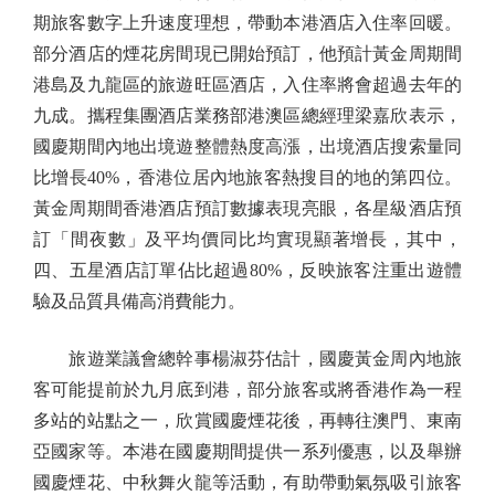
期旅客數字上升速度理想，帶動本港酒店入住率回暖。
部分酒店的煙花房間現已開始預訂，他預計黃金周期間
港島及九龍區的旅遊旺區酒店，入住率將會超過去年的
九成。攜程集團酒店業務部港澳區總經理梁嘉欣表示，
國慶期間內地出境遊整體熱度高漲，出境酒店搜索量同
比增長40%，香港位居內地旅客熱搜目的地的第四位。
黃金周期間香港酒店預訂數據表現亮眼，各星級酒店預
訂「間夜數」及平均價同比均實現顯著增長，其中，
四、五星酒店訂單佔比超過80%，反映旅客注重出遊體
驗及品質具備高消費能力。
旅遊業議會總幹事楊淑芬估計，國慶黃金周內地旅
客可能提前於九月底到港，部分旅客或將香港作為一程
多站的站點之一，欣賞國慶煙花後，再轉往澳門、東南
亞國家等。本港在國慶期間提供一系列優惠，以及舉辦
國慶煙花、中秋舞火龍等活動，有助帶動氣氛吸引旅客