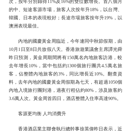
次，按年分別錄得11%及16%的雙位數增長。首八個月
的中、短途客源市場，旅客人次按年升18%，以台灣、
韓國、日本的表現較好；長途市場旅客按年升19%，以
澳洲表現最佳。
內地的國慶黃金周臨近，今年連同中秋節假期，由
10月1日至8日共放假八天。香港旅遊業議會主席譚光舜
昨日預測，黃金周期間將有150萬名內地旅客訪港，較
去年增長10%，當中包括約1300個旅行團共4.5萬名旅
客，佔整體內地旅客的3%，同比增長近10%。翻查資
料，去年內地的國慶黃金周假期為七天，有超過1050個
內地入境旅行團到港，過夜行程佔約80%，涉及旅客約
3.6萬人次。黃金周首四日，酒店整體入住率高達90%。
客源更均衡 人均消費升
香港酒店業主聯會執行總幹事徐英偉昨日表示，近