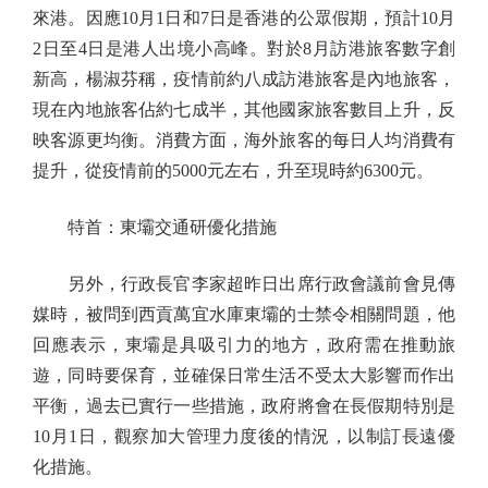
來港。因應10月1日和7日是香港的公眾假期，預計10月
2日至4日是港人出境小高峰。對於8月訪港旅客數字創
新高，楊淑芬稱，疫情前約八成訪港旅客是內地旅客，
現在內地旅客佔約七成半，其他國家旅客數目上升，反
映客源更均衡。消費方面，海外旅客的每日人均消費有
提升，從疫情前的5000元左右，升至現時約6300元。
特首：東壩交通研優化措施
另外，行政長官李家超昨日出席行政會議前會見傳
媒時，被問到西貢萬宜水庫東壩的士禁令相關問題，他
回應表示，東壩是具吸引力的地方，政府需在推動旅
遊，同時要保育，並確保日常生活不受太大影響而作出
平衡，過去已實行一些措施，政府將會在長假期特別是
10月1日，觀察加大管理力度後的情況，以制訂長遠優
化措施。