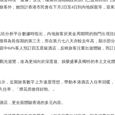
旅客外，她預計香港市民會在下月2日至4日到內地探親等，迎來
分析平台數據時指出，內地旅客於黃金周期間的熱門出境目
峰搜尋為長假期的第三天，而在第六七八天亦較去年高，顯示部
當中84%客人預訂四五星級酒店，反映旅客注重出遊體驗，而訂
光遊覽，改為更傾向於深度遊、娛樂盛事及獨特的本土文化體
，近期旅客數字上升速度理想，帶動本港酒店入住率回暖，預
%入住率，「煙花房搶得好勁。」
店，更全面體驗香港的多元內容。