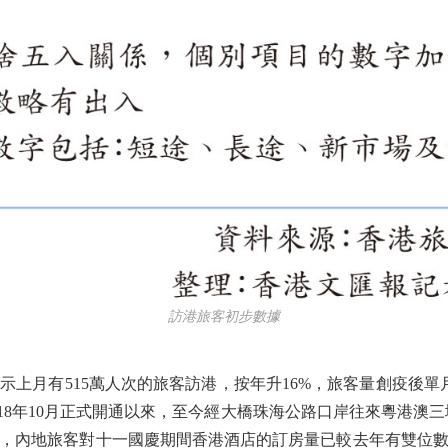
訪港旅客初步數據
月有515萬人次的旅客訪港，按年升16%，旅客量創疫後單月
18年10月正式開通以來，至今經大橋珠海公路口岸往來粵港澳三
，內地旅客對十一國慶期間香港酒店的訂房量已較去年有雙位