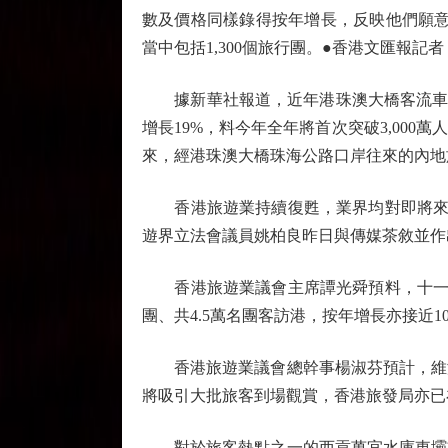
數及價格同樣錄得按年增長，反映他們願意
當中包括1,300個旅行團。●香港文匯報記者
據新華社報道，近年港珠澳大橋客流車流保持強
增長19%，料今年全年將首次突破3,00
來，經港珠澳大橋珠海公路口岸往來的內地旅
香港旅遊業持續復甦，業界均對即將來臨的
遊界立法會議員姚柏良昨日與傳媒茶敘並作
香港旅遊業議會主席譚光舜預料，十一黃金
團、共4.5萬名團客訪港，按年增長亦接近
香港旅遊業議會總幹事楊淑芬預計，維港
將吸引大批旅客到場觀賞，香港旅發局亦已
對於旅客熱點之一的西貢萬宜水庫東壩或