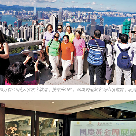
8月有515萬人次旅客訪港，按年升16%。圖為內地旅客到山頂遊覽，欣