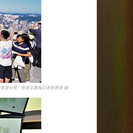
賞香港全景。香港文匯報記者曾興偉 攝