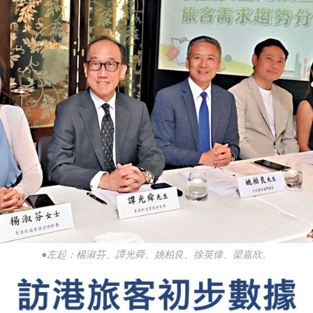
●左起：楊淑芬、譚光舜、姚柏良、徐英偉、梁嘉欣。