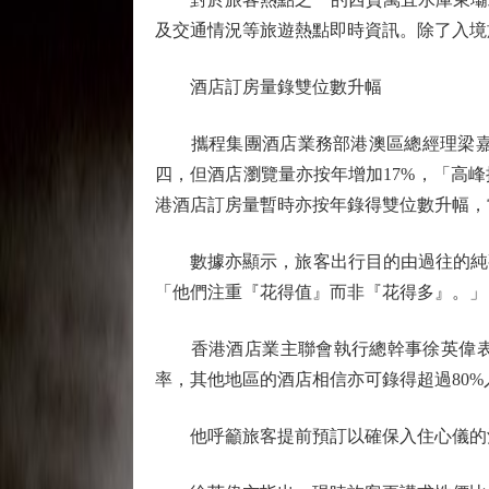
及交通情況等旅遊熱點即時資訊。除了入境
酒店訂房量錄雙位數升幅
攜程集團酒店業務部港澳區總經理梁嘉欣
四，但酒店瀏覽量亦按年增加17%，「高
港酒店訂房量暫時亦按年錄得雙位數升幅，
數據亦顯示，旅客出行目的由過往的純觀
「他們注重『花得值』而非『花得多』。」
香港酒店業主聯會執行總幹事徐英偉表示
率，其他地區的酒店相信亦可錄得超過80
他呼籲旅客提前預訂以確保入住心儀的酒