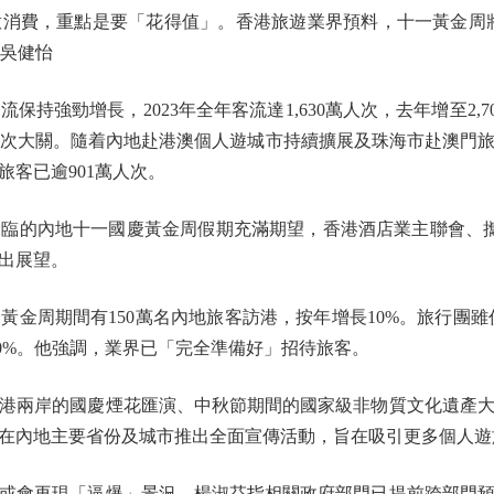
消費，重點是要「花得值」。香港旅遊業界預料，十一黃金周將有
 吳健怡
勁增長，2023年全年客流達1,630萬人次，去年增至2,70
0萬人次大關。隨着內地赴港澳個人遊城市持續擴展及珠海市赴澳
客已逾901萬人次。
內地十一國慶黃金周假期充滿期望，香港酒店業主聯會、攜程集團
出展望。
周期間有150萬名內地旅客訪港，按年增長10%。旅行團雖仍屬
10%。他強調，業界已「完全準備好」招待旅客。
兩岸的國慶煙花匯演、中秋節期間的國家級非物質文化遺產大
在內地主要省份及城市推出全面宣傳活動，旨在吸引更多個人遊
會再現「逼爆」景況，楊淑芬指相關政府部門已提前跨部門預