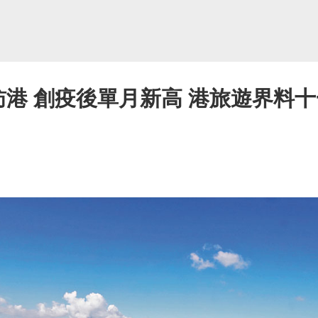
訪港 創疫後單月新高 港旅遊界料