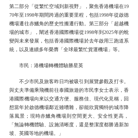
第二部分「從繁忙空域到新視野」，聚焦香港機場在19
70年至1998年期間跨過的重要里程，包括1998年從啟德
機場遷往赤鱲角的歷史性搬遷行動。第三部分「超越機
場的城市」，闡述香港國際機場從1998年到2025年的蛻
變與未來發展，包括香港國際機場於去年啟用三跑道系
統，以及連續多年榮膺「全球最繁忙貨運機場」等。
市民：港機場轉機體驗勝星英
不少市民及旅客昨日均被吸引到展覽參觀及打卡。
與丈夫準備乘飛機前往泰國旅遊的市民李女士表示，香
港國際機場向來以交通方便、服務佳、現代化見稱，回
想當年於啟德機場鄰近雖嘈雜，卻能欣賞獨特的城市降
落風景；現時赤鱲角機場則空間更大、安全性更高，
「無論轉機體驗、設施清晰度，還是整潔度都勝過新加
坡、英國等地的機場。」