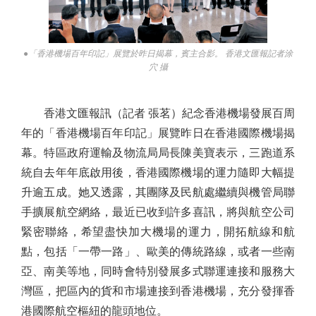
●「香港機場百年印記」展覽於昨日揭幕，賓主合影。 香港文匯報記者涂
穴 攝
香港文匯報訊（記者 張茗）紀念香港機場發展百周
年的「香港機場百年印記」展覽昨日在香港國際機場揭
幕。特區政府運輸及物流局局長陳美寶表示，三跑道系
統自去年年底啟用後，香港國際機場的運力隨即大幅提
升逾五成。她又透露，其團隊及民航處繼續與機管局聯
手擴展航空網絡，最近已收到許多喜訊，將與航空公司
緊密聯絡，希望盡快加大機場的運力，開拓航線和航
點，包括「一帶一路」、歐美的傳統路線，或者一些南
亞、南美等地，同時會特別發展多式聯運連接和服務大
灣區，把區內的貨和市場連接到香港機場，充分發揮香
港國際航空樞紐的龍頭地位。