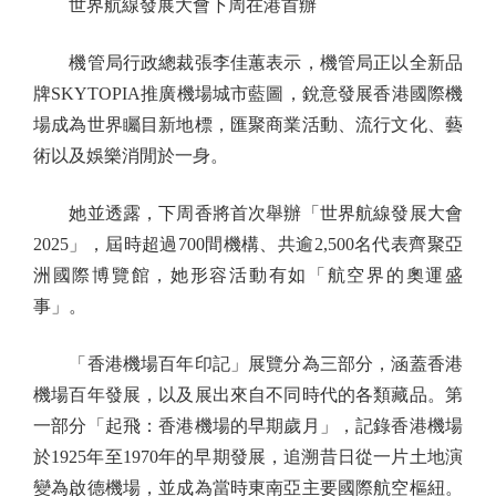
世界航線發展大會下周在港首辦
機管局行政總裁張李佳蕙表示，機管局正以全新品
牌SKYTOPIA推廣機場城市藍圖，銳意發展香港國際機
場成為世界矚目新地標，匯聚商業活動、流行文化、藝
術以及娛樂消閒於一身。
她並透露，下周香將首次舉辦「世界航線發展大會
2025」，屆時超過700間機構、共逾2,500名代表齊聚亞
洲國際博覽館，她形容活動有如「航空界的奧運盛
事」。
「香港機場百年印記」展覽分為三部分，涵蓋香港
機場百年發展，以及展出來自不同時代的各類藏品。第
一部分「起飛：香港機場的早期歲月」，記錄香港機場
於1925年至1970年的早期發展，追溯昔日從一片土地演
變為啟德機場，並成為當時東南亞主要國際航空樞紐。