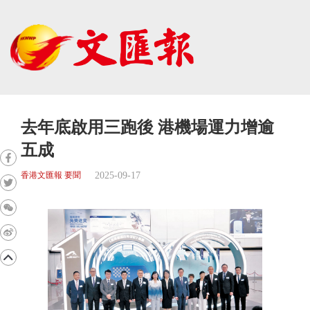
去年底啟用三跑後 港機場運力增逾
五成
2025-09-17
香港文匯報 要聞