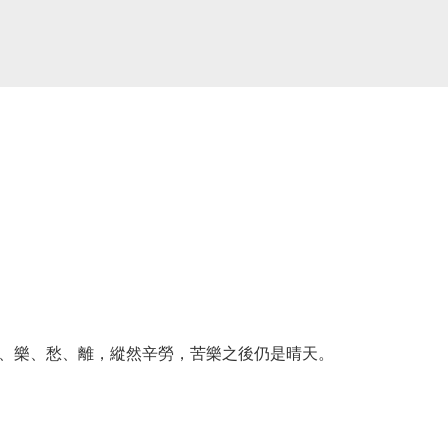
樂、愁、離，縱然辛勞，苦樂之後仍是晴天。