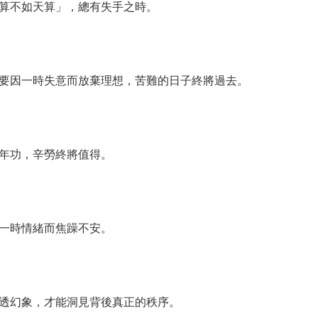
算不如天算」，總有失手之時。
因一時失意而放棄理想，苦難的日子終將過去。
年功，辛勞終將值得。
一時情緒而焦躁不安。
幻象，才能洞見背後真正的秩序。