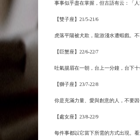
事事似乎盡在掌握，但古語有云：「人
【雙子座】21/5-21/6
虎落平陽被犬欺，龍游淺水遭蝦戲。不要
【巨蟹座】22/6-22/7
吐氣揚眉在一朝，台上一分鐘，台下十
【獅子座】23/7-22/8
你是充滿力量、愛與創意的人，不要因
【處女座】23/8-22/9
每件事都以它當下所需的方式出現。看透