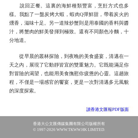
說回正餐。這裏的海鮮種類豐富，烹飪方式也多
樣。我點了一盤炭烤大蝦，蝦肉Q彈鮮甜，帶着炭火的
燻香，滋味十足。另一道辣炒蟹則是用泰國的香料與醬
汁，將蟹肉的鮮美發揮到極致。還有不同顏色冷麵，十
分地道。
從早晨的叢林探險，到夜晚的美食盛宴，清邁在一
天之內，展現了它動靜皆宜的雙重魅力。它既能滿足你
對冒險的渴望，也能用美食撫慰你疲憊的心靈。這趟旅
程，不僅是一場感官的饗宴，更是一次對清邁多元風貌
的深度探索。
讀香港文匯報PDF版面
香港大公文匯傳媒集團有限公司版權所有
© 1997-2026 WWW.TKWW.HK LIMITED.