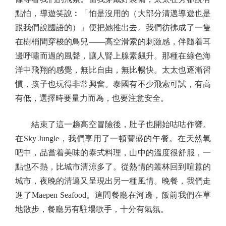
點怕，導遊笑說︰「怕是沒用的（大部分清邁導遊也是
跟我們說國語的）」便把她推出去。我們彷彿成了一隻
在樹梢間穿梭的鳥兒——高空滑索的刺激感，伴隨着耳
邊呼嘯而過的風聲，讓人腎上腺素飆升。那種在綠色海
洋中飛翔的感覺，無比自由，無比暢快。太太也逐漸習
慣，孩子也玩得非常興奮。泰國有不少飛索可試，有高
有低，選擇時要量力而為，也要注意安全。
結束了這一趟高空冒險後，肚子也開始咕咕作響。
在Sky Jungle，我們享用了一頓豐盛的午餐。在天然氧
吧中，品嘗着美味的泰式料理，山中的溫度很舒服，一
點也不熱，比城市清涼多了。從熱情的叢林回到喧囂的
城市，夜晚的清邁又呈現出另一種風情。晚餐，我們走
進了Maepen Seafood。這間餐廳在河邊，飯前我們在草
地散步，餐廳另有駐場歌手，十分有氣氛。