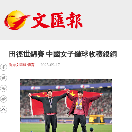
田徑世錦賽 中國女子鏈球收穫銀銅
2025-09-17
香港文匯報 體育