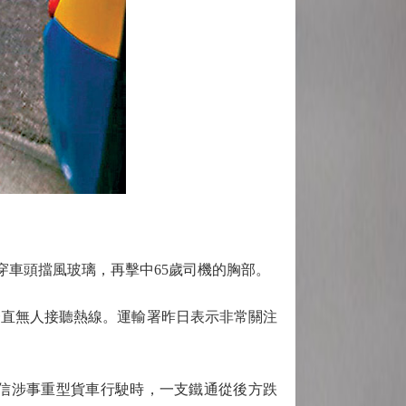
穿車頭擋風玻璃，再擊中65歲司機的胸部。
直無人接聽熱線。運輸署昨日表示非常關注
信涉事重型貨車行駛時，一支鐵通從後方跌