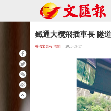
鐵通大欖飛插車長 隧
香港文匯報 港聞
2025-09-17