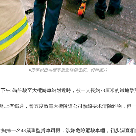
●涉事城巴司機事後受輕傷送院。資料圖片
下午5時許駛至大欖轉車站附近時，被一支長約73厘米的鐵通擊
上有鐵通，曾五度致電大欖隧道公司熱線要求清除雜物，但一
捕一名43歲重型貨車司機，涉嫌危險駕駛車輛，初步調查相