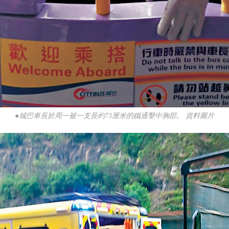
●城巴車長於周一被一支長約73厘米的鐵通擊中胸部。 資料圖片