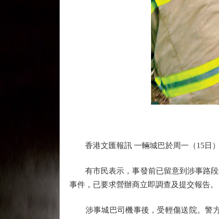
香港文匯報訊 一輛城巴於周一（15日）
有市民表示，事發前已留意到涉事路段地
事件，已要求營辦商立即調查及提交報告。
涉事城巴司機事後，受輕傷送院。警方拘