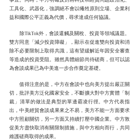
工具化、武器化，強調絕不會以犧牲原則立場、企業利
益和國際公平正義為代價，尋求達成任何協議。
除TikTok外，會談還觸及關稅、投資等領域議題。
雙方同意「減少投資障礙」，顯示在促進雙向投資和消
除不必要限制上取得共識，這有望緩解近年因安全審查
等造成的投資受阻。雖然具體細節尚待磋商，但可以認
為會談成果已為中美進一步合作奠定基礎。
值得注意的是，中方在會談中也向美方提出嚴正關
切，批評美方泛化國家安全，不斷擴大對中方實體「制
裁」清單的做法是典型的單邊霸凌行徑。中方代表指
出，中美經貿會談成果來之不易，美方不能一方面要求
中方照顧關切，另一方面又持續打壓中國企業。中方敦
促美方盡快取消有關限制措施，與中方相向而行，共同
維護磋商取得的成果。