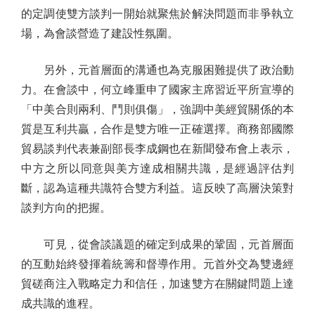
的定調使雙方談判一開始就聚焦於解決問題而非爭執立
場，為會談營造了建設性氛圍。
另外，元首層面的溝通也為克服困難提供了政治動
力。在會談中，何立峰重申了國家主席習近平所宣導的
「中美合則兩利、鬥則俱傷」，強調中美經貿關係的本
質是互利共贏，合作是雙方唯一正確選擇。商務部國際
貿易談判代表兼副部長李成鋼也在新聞發布會上表示，
中方之所以同意與美方達成相關共識，是經過評估判
斷，認為這種共識符合雙方利益。這反映了高層決策對
談判方向的把握。
可見，從會談議題的確定到成果的鞏固，元首層面
的互動始終發揮着統籌和督導作用。元首外交為雙邊經
貿磋商注入戰略定力和信任，加速雙方在關鍵問題上達
成共識的進程。