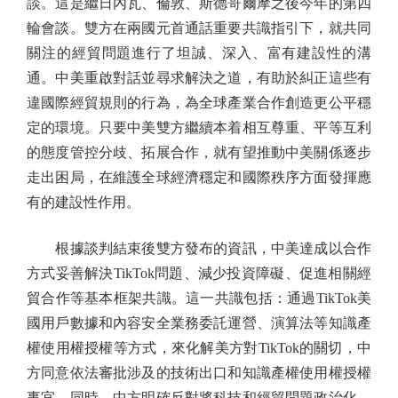
談。這是繼日內瓦、倫敦、斯德哥爾摩之後今年的第四
輪會談。雙方在兩國元首通話重要共識指引下，就共同
關注的經貿問題進行了坦誠、深入、富有建設性的溝
通。中美重啟對話並尋求解決之道，有助於糾正這些有
違國際經貿規則的行為，為全球產業合作創造更公平穩
定的環境。只要中美雙方繼續本着相互尊重、平等互利
的態度管控分歧、拓展合作，就有望推動中美關係逐步
走出困局，在維護全球經濟穩定和國際秩序方面發揮應
有的建設性作用。
根據談判結束後雙方發布的資訊，中美達成以合作
方式妥善解決TikTok問題、減少投資障礙、促進相關經
貿合作等基本框架共識。這一共識包括：通過TikTok美
國用戶數據和內容安全業務委託運營、演算法等知識產
權使用權授權等方式，來化解美方對TikTok的關切，中
方同意依法審批涉及的技術出口和知識產權使用權授權
事宜。同時，中方明確反對將科技和經貿問題政治化、