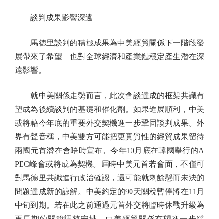
談判成果影響深遠
馬德里談判的積極成果為中美經貿關係下一階段發
展帶來了希望，也對全球經濟和產業鏈穩定產生潛在深
遠影響。
就中美關係走勢而言，此次會談達成的框架共識有
望成為後續談判的基礎和催化劑。如果進展順利，中美
或將藉今年底的重要外交契機進一步鞏固談判成果。外
界有聲音稱，中美雙方可能把更實質性的經貿成果留待
兩國元首潛在會晤時宣布。今年10月底在韓國舉行的A
PEC峰會或將成為契機。屆時中美元首若會面，不僅可
對馬德里共識進行政治確認，還可能就剩餘懸而未決的
問題達成新的諒解。中美約定的90天關稅暫停將在11月
中旬到期。若在此之前通過元首外交將臨時休戰升級為
更長期的關稅調整安排，中美經貿關係有望進一步緩