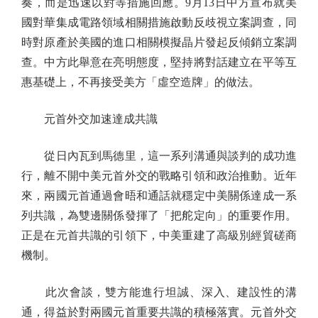
奏，而是迅速以對等措施回應。9月13日中方宣布就美
國對華集成電路領域相關措施啟動反歧視立案調查，同
時對原產於美國的進口相關模擬晶片發起反傾銷立案調
查。中方此舉意在亮明態度，堅持將對話建立在平等互
惠基礎上，不再接受美方「虛空造牌」的做法。
元首外交加速達成共識
從日內瓦到馬德里，這一系列溝通與談判的成功進
行，離不開中美元首外交的戰略引領和政治推動。近年
來，兩國元首通過會晤和通話就穩定中美關係達成一系
列共識，為雙邊關係發揮了「把舵定向」的重要作用。
正是在元首共識的引領下，中美重建了高級別經貿磋商
機制。
此次會談，雙方能進行坦誠、深入、建設性的溝
通，得益於對兩國元首重要共識的積極落實。元首外交