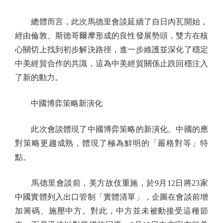
總體而言，此次馬德里會談延續了自日內瓦開始，
經由倫敦、斯德哥爾摩形成的良性發展勢頭，雙方在核
心關切上找到初步解決路徑，進一步維護並深化了穩定
中美經貿合作的共識，這為中美經貿關係止跌回穩注入
了新的動力。
中國博弈策略新演化
此次會談體現了中國博弈策略的新演化。中國的應
對策略更趨成熟，體現了極為鮮明的「嚴格對等」特
點。
馬德里會談前，美方故伎重施，於9月12日將23家
中國實體列入出口管制「實體清單」，企圖在會談前增
加籌碼、施壓中方。對此，中方並未被動接受這種節